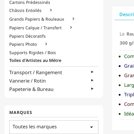
Cartons Prédessinés
Châssis Entoilés

Descr
Grands Papiers & Rouleaux

Papiers Calque / Transfert

Le
Rou
Papiers Décoratifs
300 g
Papiers Photo

Supports Rigides / Bois
Com
Toiles d'Artistes au Mètre
Grai
Transport / Rangement
Gra
Vannerie / Rotin
Larg
Papeterie & Bureau
Trip
Com
MARQUES
Idéa
Toutes les marques
arrow_drop_down