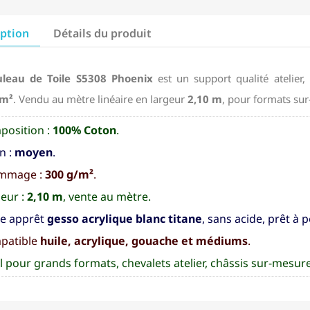
iption
Détails du produit
leau de Toile S5308 Phoenix
est un support qualité atelie
/m²
. Vendu au mètre linéaire en largeur
2,10 m
, pour formats su
position :
100% Coton
.
n :
moyen
.
mmage :
300 g/m²
.
eur :
2,10 m
, vente au mètre.
le apprêt
gesso acrylique blanc titane
, sans acide, prêt à 
patible
huile, acrylique, gouache et médiums
.
l pour grands formats, chevalets atelier, châssis sur-mesure