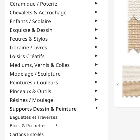
Céramique / Poterie
-
100%
Chevalets & Accrochage
COTON
Enfants / Scolaire
-
GRAIN
Esquisse & Dessin
MOYEN
Feutres & Stylos
-
2,10M
Librairie / Livres
-
Loisirs Créatifs
300
G/M²
Médiums, Vernis & Colles
Modelage / Sculpture
Peintures / Couleurs

Pinceaux & Outils
Résines / Moulage
Supports Dessin & Peinture
Baguettes et Traverses
Blocs & Pochettes

Cartons Entoilés