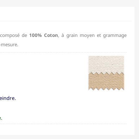
r, composé de
100% Coton
, à grain moyen et grammage
r-mesure.
peindre.
.