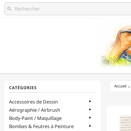
search
Accueil
PHOEN
Accessoires de Dessin
-
TOILE
Aérographie / Airbrush
EN
Body-Paint / Maquillage
ROULE
-
Bombes & Feutres à Peinture
S5308