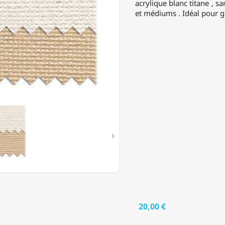
acrylique blanc titane , s
et médiums . Idéal pour gr

20,00 €