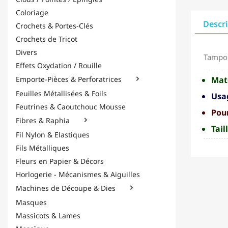
Coloriage
Descr
Crochets & Portes-Clés
Crochets de Tricot
Divers
Tampon
Effets Oxydation / Rouille
Mat
Emporte-Pièces & Perforatrices

Feuilles Métallisées & Foils
Usa
Feutrines & Caoutchouc Mousse
Pour
Fibres & Raphia

Tail
Fil Nylon & Elastiques
Fils Métalliques
Fleurs en Papier & Décors
Horlogerie - Mécanismes & Aiguilles
Machines de Découpe & Dies

Masques
Massicots & Lames