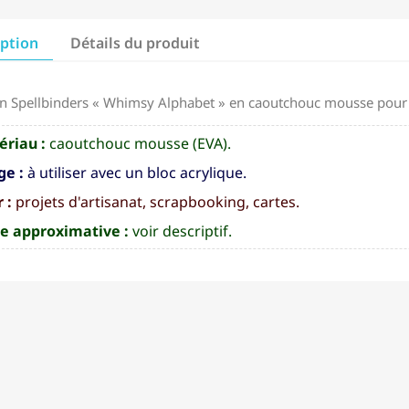
iption
Détails du produit
 Spellbinders « Whimsy Alphabet » en caoutchouc mousse pour vo
ériau :
caoutchouc mousse (EVA).
ge :
à utiliser avec un bloc acrylique.
 :
projets d'artisanat, scrapbooking, cartes.
le approximative :
voir descriptif.