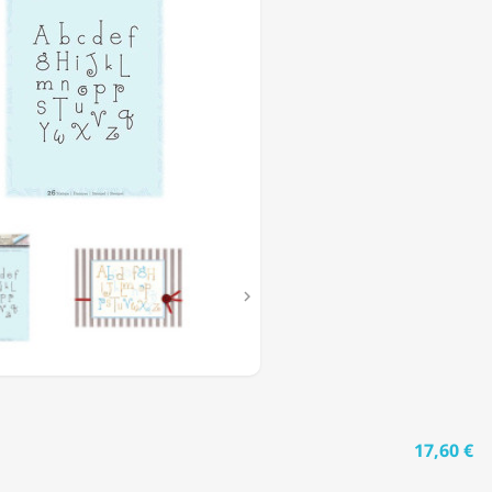

17,60 €