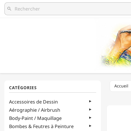
search
Accueil
SPELLB
Accessoires de Dessin
-
TAMPO
Aérographie / Airbrush
-
Body-Paint / Maquillage
WHIMS
ALPHA
Bombes & Feutres à Peinture