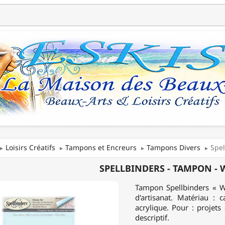
Loisirs Créatifs
Tampons et Encreurs
Tampons Divers
Spe
INDERS
SPELLBINDERS - TAMPON -
N
Tampon Spellbinders « 
d'artisanat. Matériau :
Y
acrylique. Pour : projets 
BET
descriptif.