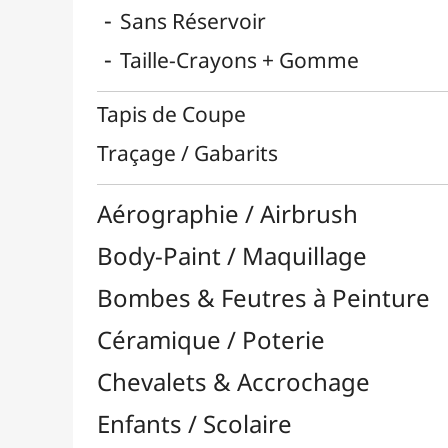
Esquisse & Dessin
Feutres & Stylos
Librairie / Livres
Loisirs Créatifs
Médiums, Vernis & Colles
Modelage / Sculpture
Peintures / Couleurs
Pinceaux & Outils
Résines / Moulage
Supports Dessin & Peinture
Transport / Rangement
Vannerie / Rotin
Papeterie & Bureau
MARQUES