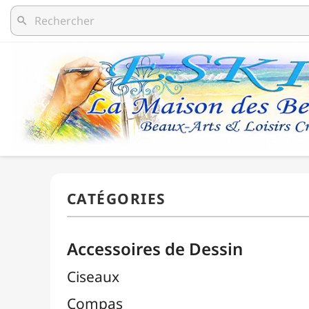
search
Accessoires de Dessin
Ciseaux
Compas
Découpe / Cutters / Lames
Équerres
Estompes
Gommes

Pistolets Burmester