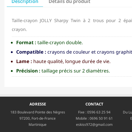
Description
Détails du produit
Taille-crayon JOLLY Sharpy Twin à 2 trous pour 2 épai
crayon.
Format :
taille-crayon double.
Compatible :
crayons de couleur et crayons graphit
Lame :
haute qualité, longue durée de vie.
Précision :
taillage précis sur 2 diamètres.
ADRESSE
CONTACT
183 Boulevard Pointe des Nègres
Fixe :
0596 63 25 94
Du Lu
97200, Fort-de-France
Mobile :
0696 50 91 61
E
Martinique
eskiss972@gmail.com