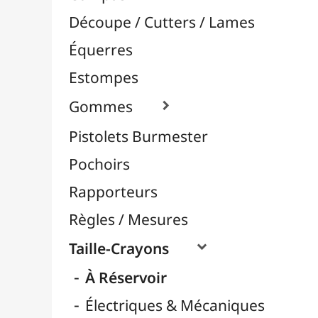
Pochoirs
Rapporteurs
Règles / Mesures
Taille-Crayons

À Réservoir
Électriques & Mécaniques
Sans Réservoir
Taille-Crayons + Gomme
Tapis de Coupe
Traçage / Gabarits
Aérographie / Airbrush
Body-Paint / Maquillage
Bombes & Feutres à Peinture
Céramique / Poterie
Chevalets & Accrochage
Enfants / Scolaire