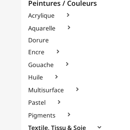
À l'Unité
Cyanotype
Packs / Assortiments
Peintures Cuir (Angelus)

Système Sérigraphique
Verre & Porcelaine

Pinceaux & Outils
Résines / Moulage
Supports Dessin & Peinture
Transport / Rangement
Vannerie / Rotin
Papeterie & Bureau
MARQUES