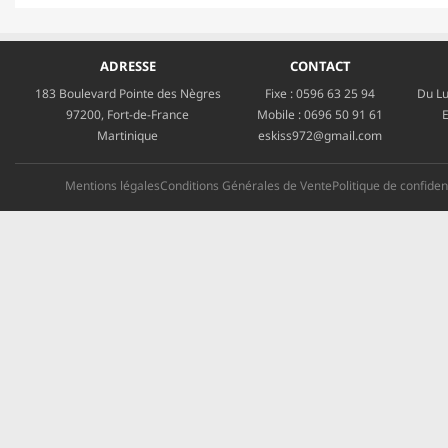
ADRESSE
CONTACT
183 Boulevard Pointe des Nègres
Fixe :
0596 63 25 94
Du Lu
97200, Fort-de-France
Mobile :
0696 50 91 61
E
Martinique
eskiss972@gmail.com
Mentions légales
Conditions Générales de Vente
Politique de confident