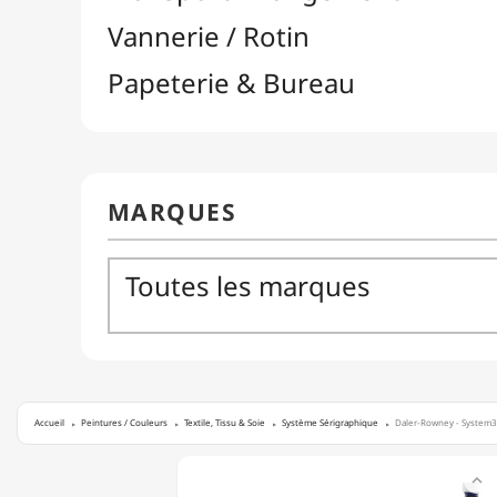
Accueil
Peintures / Couleurs
Textile, Tissu & Soie
Système Sérigraphique
Daler-Rowney - System3 
DALER-

ROWNEY