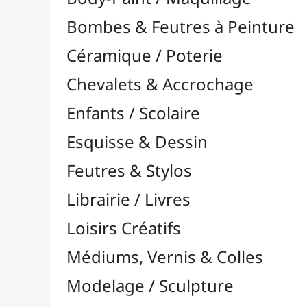
Feutres & Stylos
Librairie / Livres
Loisirs Créatifs
Médiums, Vernis & Colles
Modelage / Sculpture
Peintures / Couleurs
Acrylique

Aquarelle

Dorure
Encre

Gouache

Huile

Multisurface

Pastel

Pigments

Textile, Tissu & Soie
