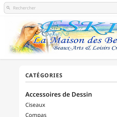
search
Accessoires de Dessin
Ciseaux
Compas
Découpe / Cutters / Lames
Équerres
Estompes
Gommes

Autres Gommes