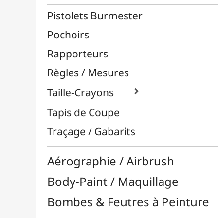
Céramique / Poterie
Chevalets & Accrochage
Enfants / Scolaire
Esquisse & Dessin
Feutres & Stylos
Librairie / Livres
Loisirs Créatifs
Médiums, Vernis & Colles
Modelage / Sculpture
Peintures / Couleurs
Pinceaux & Outils
Résines / Moulage
Supports Dessin & Peinture
Transport / Rangement
Vannerie / Rotin
Papeterie & Bureau