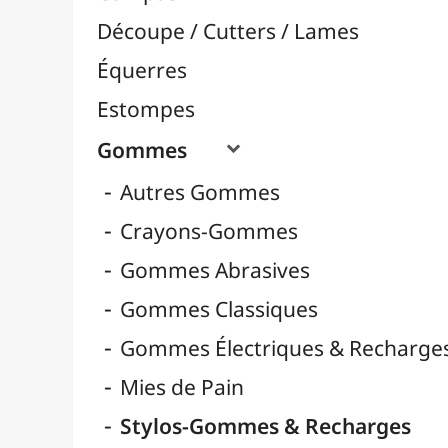
Crayons-Gommes
Gommes Abrasives
Gommes Classiques
Gommes Électriques & Recharges
Mies de Pain
Stylos-Gommes & Recharges
Pistolets Burmester
Pochoirs
Rapporteurs
Règles / Mesures
Taille-Crayons

Tapis de Coupe
Traçage / Gabarits
Aérographie / Airbrush
Body-Paint / Maquillage
Bombes & Feutres à Peinture