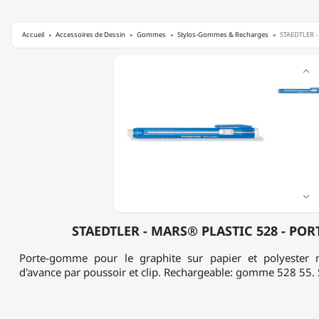
Accueil
Accessoires de Dessin
Gommes
Stylos-Gommes & Recharges
STAEDTLER -
STAEDTLER

-
MARS®
PLASTIC
528
-
PORTE-
GOMME

STAEDTLER - MARS® PLASTIC 528 - PO
Porte-gomme pour le graphite sur papier et polyester
d'avance par poussoir et clip. Rechargeable: gomme 528 55. S