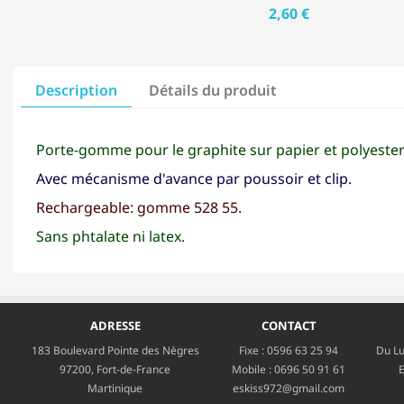
2,60 €
Description
Détails du produit
Porte-gomme pour le graphite sur papier et polyeste
Avec mécanisme d'avance par poussoir et clip.
Rechargeable: gomme 528 55.
Sans phtalate ni latex.
ADRESSE
CONTACT
183 Boulevard Pointe des Nègres
Fixe :
0596 63 25 94
Du Lu
97200, Fort-de-France
Mobile :
0696 50 91 61
E
Martinique
eskiss972@gmail.com