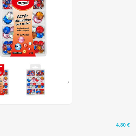
URS'

4,80 €