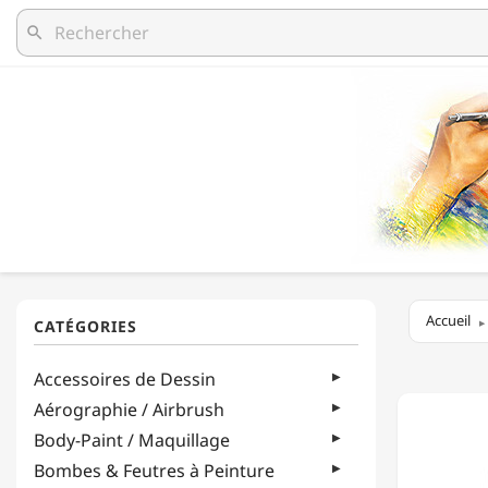
search
Accueil
MEYCO
Accessoires de Dessin
-
DIAMA
Aérographie / Airbrush
ACRYLI
Body-Paint / Maquillage
-
Ø
Bombes & Feutres à Peinture
6-