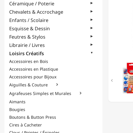
Céramique / Poterie
18MM
-
Chevalets & Accrochage
30G
Enfants / Scolaire
-
'COULE
Esquisse & Dessin
Feutres & Stylos
Librairie / Livres
Loisirs Créatifs
Accessoires en Bois
Accessoires en Plastique
Accessoires pour Bijoux

Aiguilles & Couture

Agrafeuses Simples et Murales

Aimants
Bougies
Boutons & Button Press
Cires à Cacheter
Clous / Pointes / Épingles