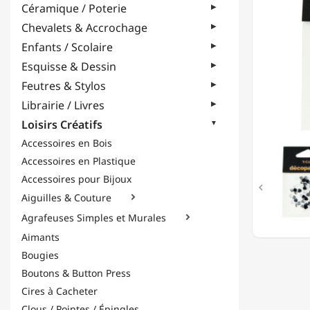
Céramique / Poterie
COEUR
-
Chevalets & Accrochage
0,5CM
Enfants / Scolaire
-
"NOIR
Esquisse & Dessin
/
Feutres & Stylos
BLANC
Librairie / Livres
Loisirs Créatifs
Accessoires en Bois
Accessoires en Plastique
Accessoires pour Bijoux

Aiguilles & Couture

Agrafeuses Simples et Murales

Aimants
Bougies
Boutons & Button Press
Cires à Cacheter
Clous / Pointes / Épingles