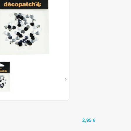
S
"

2,95 €