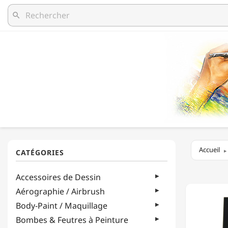
search
Accueil
DÉCOP
Accessoires de Dessin
-
TRÉSOR
Aérographie / Airbrush
-
Body-Paint / Maquillage
SACHET
DE
Bombes & Feutres à Peinture
60