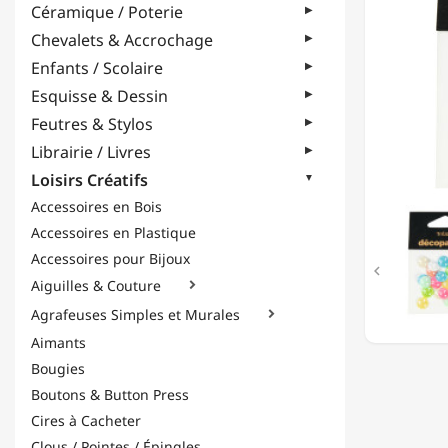
Céramique / Poterie
CABOC
-
Chevalets & Accrochage
1CM
Enfants / Scolaire
-
"PASTE
Esquisse & Dessin
Feutres & Stylos
Librairie / Livres
Loisirs Créatifs
Accessoires en Bois
Accessoires en Plastique
Accessoires pour Bijoux

Aiguilles & Couture

Agrafeuses Simples et Murales

Aimants
Bougies
Boutons & Button Press
Cires à Cacheter
Clous / Pointes / Épingles