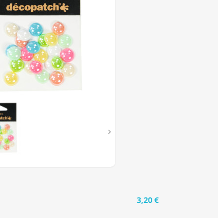
HONS
L"

3,20 €