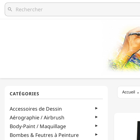
search
Accueil
DÉCOP
Accessoires de Dessin
-
TRÉSOR
Aérographie / Airbrush
-
Body-Paint / Maquillage
SACHET
DE
Bombes & Feutres à Peinture
24