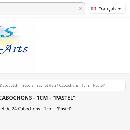

Français
clear
Décopatch - Trésors - Sachet de 24 Cabochons - 1cm - "Pastel"
 CABOCHONS - 1CM - "PASTEL"
het de 24 Cabochons - 1cm - "Pastel".