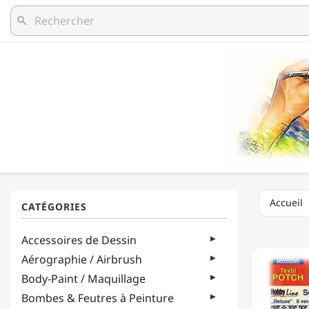
search
Accueil
C.KREU
Accessoires de Dessin
-
SET
Aérographie / Airbrush
DE
Body-Paint / Maquillage
12
SERVIE
Bombes & Feutres à Peinture
-