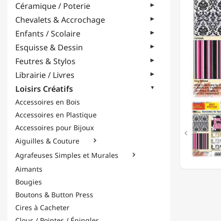
Céramique / Poterie
'DELUX
-
Chevalets & Accrochage
6
Enfants / Scolaire
MOTIFS
(2
Esquisse & Dessin
DE
Feutres & Stylos
CHAQU
Librairie / Livres
Loisirs Créatifs
Accessoires en Bois
Accessoires en Plastique
Accessoires pour Bijoux

Aiguilles & Couture

Agrafeuses Simples et Murales

Aimants
Bougies
Boutons & Button Press
Cires à Cacheter
Clous / Pointes / Épingles