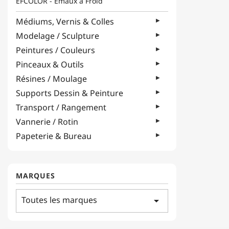
EFCOLOR - Émaux à Froid
Médiums, Vernis & Colles
Modelage / Sculpture
Peintures / Couleurs
Pinceaux & Outils
Résines / Moulage
Supports Dessin & Peinture
Transport / Rangement
Vannerie / Rotin
Papeterie & Bureau
MARQUES
Toutes les marques
arrow_drop_down