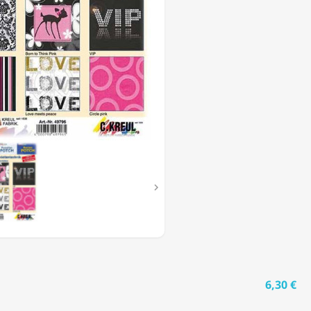
E'
E)

6,30 €