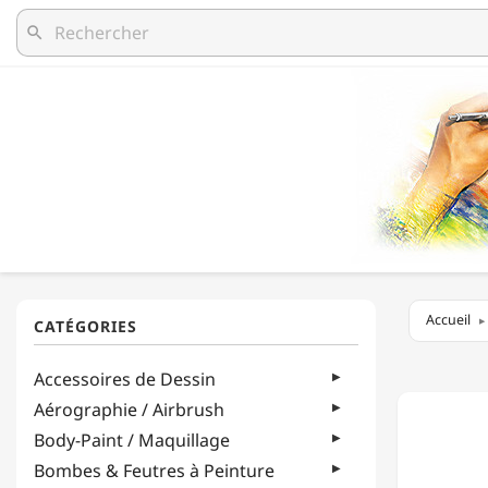
search
Accueil
MODIC
Accessoires de Dessin
-
TAMPO
Aérographie / Airbrush
SUR
Body-Paint / Maquillage
MESUR
-
Bombes & Feutres à Peinture
SÉRIE