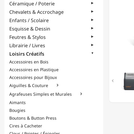
Céramique / Poterie
M
-
Chevalets & Accrochage
M3
Enfants / Scolaire
-
49MM
Esquisse & Dessin
X
Feutres & Stylos
15MM
Librairie / Livres
Loisirs Créatifs
Accessoires en Bois
Accessoires en Plastique
Accessoires pour Bijoux

Aiguilles & Couture

Agrafeuses Simples et Murales

Aimants
Bougies
Boutons & Button Press
Cires à Cacheter
Clous / Pointes / Épingles