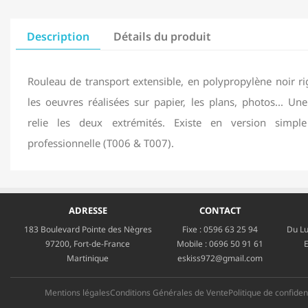
Description
Détails du produit
Rouleau de transport extensible, en polypropylène noir ri
les oeuvres réalisées sur papier, les plans, photos... Un
relie les deux extrémités. Existe en version simp
professionnelle (T006 & T007).
ADRESSE
CONTACT
183 Boulevard Pointe des Nègres
Fixe :
0596 63 25 94
Du Lu
97200, Fort-de-France
Mobile :
0696 50 91 61
E
Martinique
eskiss972@gmail.com
Mentions légales
Conditions Générales de Vente
Politique de confident