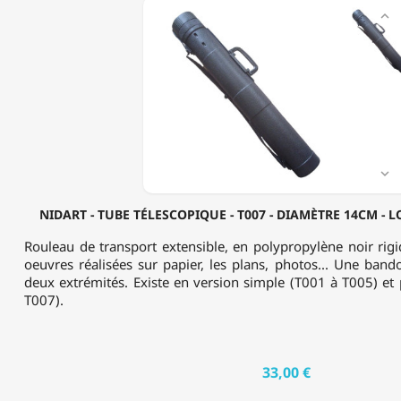
NIDART

-
TUBE
TÉLESCOPIQUE
-
T007
-
DIAMÈTRE
14CM
-
LONGUEUR

80
À
NIDART - TUBE TÉLESCOPIQUE - T007 - DIAMÈTRE 14CM -
135CM
Rouleau de transport extensible, en polypropylène noir rigi
oeuvres réalisées sur papier, les plans, photos... Une bandou
deux extrémités. Existe en version simple (T001 à T005) et
T007).
33,00 €