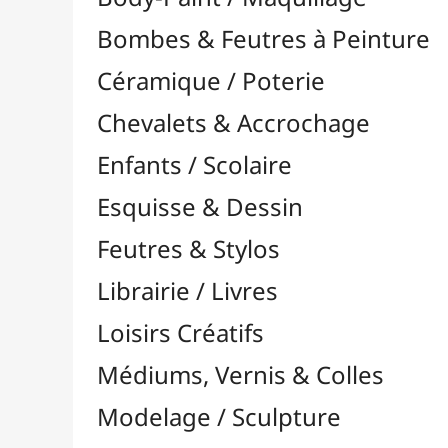
Feutres & Stylos
Librairie / Livres
Loisirs Créatifs
Médiums, Vernis & Colles
Modelage / Sculpture
Peintures / Couleurs
Pinceaux & Outils
Résines / Moulage
Supports Dessin & Peinture
Transport / Rangement
Boîtes & Mallettes
Cartons à Dessins
Emballages
Press-Books & Pochettes
Rouleaux de Transport
Sacs & Transport