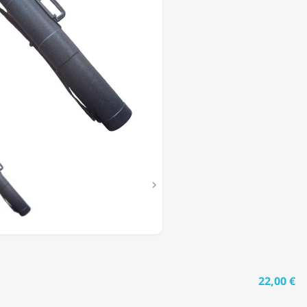
TRE
EUR

22,00 €