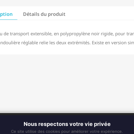
iption
Détails du produit
 de transport extensible, en polypropylène noir rigide, pour trans
ndoulière réglable relie les deux extrémités. Existe en version s
CONTACT
Nous respectons votre vie privée
Fixe :
0596 63 25 94
Ce site utilise des cookies pour améliorer votre expérience.