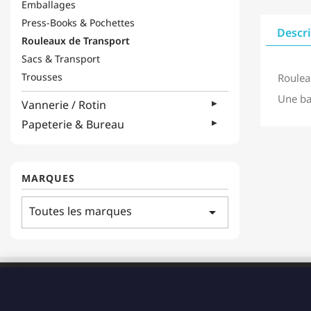
Emballages
Press-Books & Pochettes
Descr
Rouleaux de Transport
Sacs & Transport
Trousses
Rouleau
Une ba
Vannerie / Rotin
Papeterie & Bureau
MARQUES
Toutes les marques
arrow_drop_down
ADRESSE
183 Boulevard Pointe des Nègres