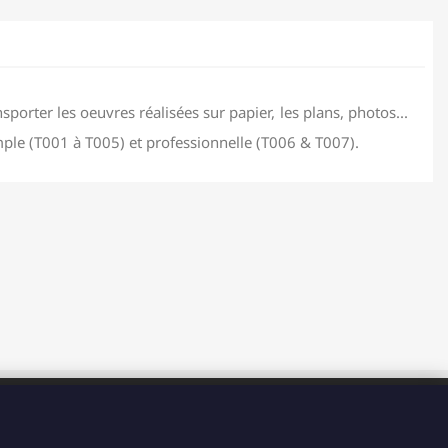
porter les oeuvres réalisées sur papier, les plans, photos...
imple (T001 à T005) et professionnelle (T006 & T007).
HORAIRES
Du Lundi au Vendredi de 8H à 15H