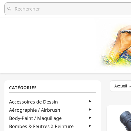
search
Accueil
NIDAR
Accessoires de Dessin
-
TUBE
Aérographie / Airbrush
TÉLESC
Body-Paint / Maquillage
-
T006
Bombes & Feutres à Peinture
-