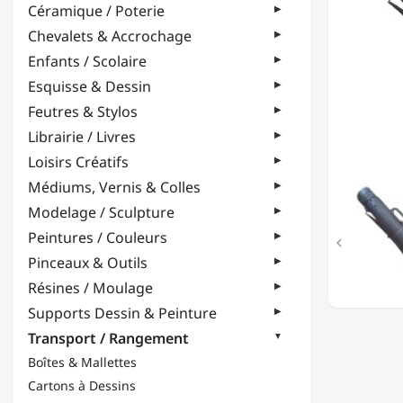
Céramique / Poterie
DIAMÈ
11CM
Chevalets & Accrochage
-
Enfants / Scolaire
LONGU
77
Esquisse & Dessin
À
Feutres & Stylos
135CM
Librairie / Livres
Loisirs Créatifs
Médiums, Vernis & Colles
Modelage / Sculpture
Peintures / Couleurs

Pinceaux & Outils
Résines / Moulage
Supports Dessin & Peinture
Transport / Rangement
Boîtes & Mallettes
Cartons à Dessins