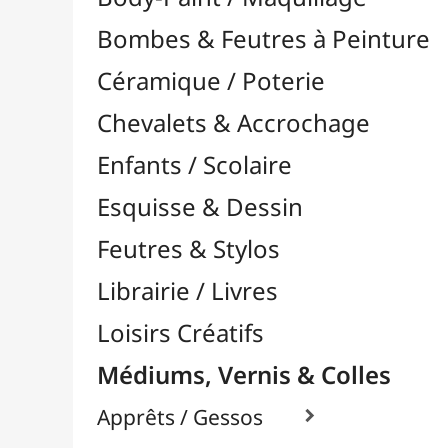
Feutres & Stylos
Librairie / Livres
Loisirs Créatifs
Médiums, Vernis & Colles
Apprêts / Gessos

Colles & Adhésifs

Durcisseurs / Solidifiants
Fixatifs
Liants

Médiums / Additifs

Médiums Acrylique

Médiums Encre / Aquarelle

Médiums Huile

Accélérateurs / Siccatifs
Divers
Empâtements