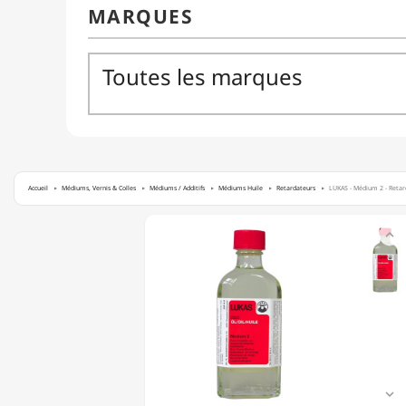
Accueil
Médiums, Vernis & Colles
Médiums / Additifs
Médiums Huile
Retardateurs
LUKAS - Médium 2 - Retar
LUKAS

-
MÉDIUM
2
-
RETARDATEUR
DE
SÉCHAGE
-
2220
-
