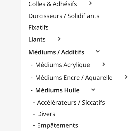
Huile d'Oeillette
Huile de Carthame
Huile de Lin
Huile de Tournesol
Médiums Brillants
Médiums Mates
Nettoyage
Retardateurs
Térébenthine & Essences
Vernis / Protection

Vernis-Colles
Modelage / Sculpture
Peintures / Couleurs
Pinceaux & Outils
Résines / Moulage
Supports Dessin & Peinture