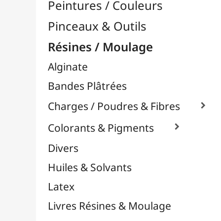
Moules Silicones

Papier Mâcher / Bois
Plastiline
Plastique à Mouler
Plâtres & Masses
Powertex
Powertex - Poudres Stone Art
Résines Acryliques
Résines Diverses
Résines Epoxy

Résines UV
Silicones
Thermoflexibles
Vernis Spéciaux
Supports Dessin & Peinture
Transport / Rangement
Vannerie / Rotin