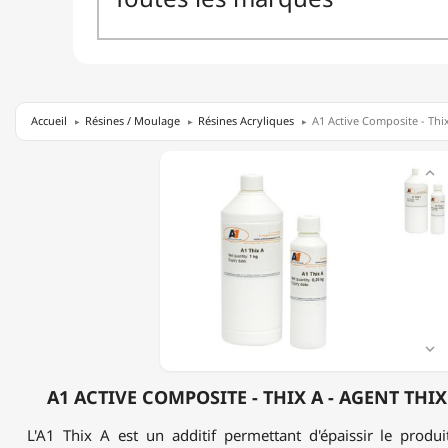
Accueil
Résines / Moulage
Résines Acryliques
A1 Active Composite - Thi
A1

ACTIVE
COMPOSITE
-
THIX
A
-
AGENT
THIXOTROPE
-
0.25KG

A1 ACTIVE COMPOSITE - THIX A - AGENT THIX
L'A1 Thix A est un additif permettant d'épaissir le produi