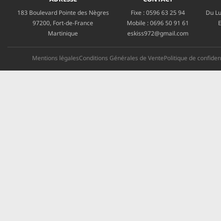
183 Boulevard Pointe des Nègres
Fixe :
0596 63 25 94
Du Lu
97200, Fort-de-France
Mobile :
0696 50 91 61
E
Martinique
eskiss972@gmail.com
Mentions légales
Conditions Générales de Vente
Politique de confident