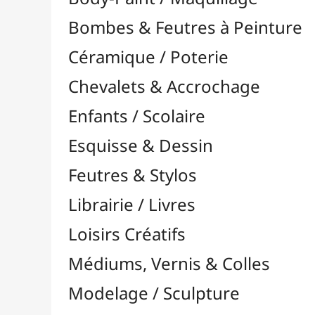
Feutres & Stylos
Librairie / Livres
Loisirs Créatifs
Médiums, Vernis & Colles
Modelage / Sculpture
Peintures / Couleurs
Pinceaux & Outils
Résines / Moulage
Alginate
Bandes Plâtrées
Charges / Poudres & Fibres

Colorants & Pigments

Divers
Huiles & Solvants
Latex
Livres Résines & Moulage