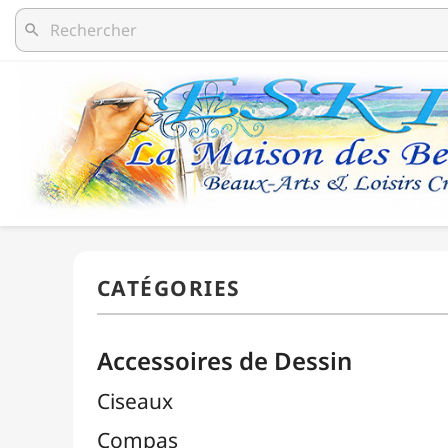
search
Accessoires de Dessin
Ciseaux
Compas
Découpe / Cutters / Lames
Équerres
Estompes
Gommes

Pistolets Burmester