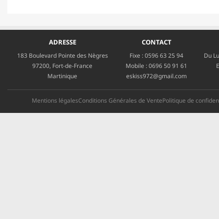
ADRESSE
CONTACT
183 Boulevard Pointe des Nègres
Fixe :
0596 63 25 94
Du Lu
97200, Fort-de-France
Mobile :
0696 50 91 61
E
Martinique
eskiss972@gmail.com
Mentions légales
Conditions Générales de Vente
Politique de confident