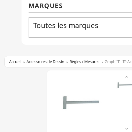
Accueil
Accessoires de Dessin
Règles / Mesures
Graph'IT - Té Ac
GRAPH'IT

-
TÉ
ACRYLIQUE
-
TÊTE
FIXE
-
65CM
