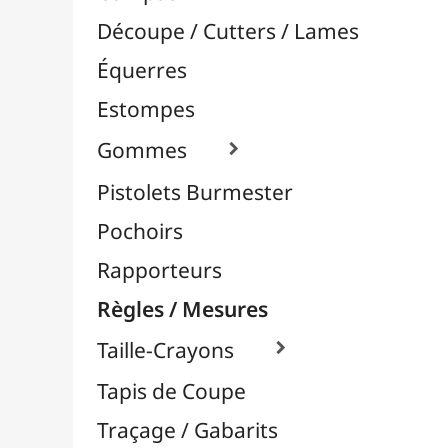
Pochoirs
Rapporteurs
Règles / Mesures
Taille-Crayons

Tapis de Coupe
Traçage / Gabarits
Aérographie / Airbrush
Body-Paint / Maquillage
Bombes & Feutres à Peinture
Céramique / Poterie
Chevalets & Accrochage
Enfants / Scolaire
Esquisse & Dessin
Feutres & Stylos
Librairie / Livres
Loisirs Créatifs