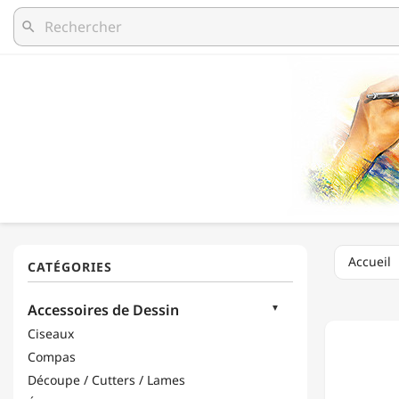
search
Accueil
NIDAR
Accessoires de Dessin
-
RÉGLET
Ciseaux
MÉTALL
Compas
-
50CM
Découpe / Cutters / Lames