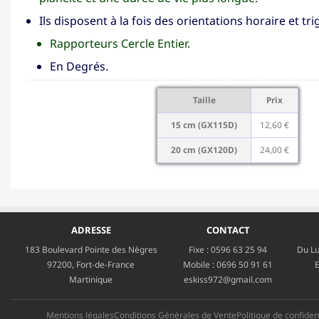
Ils disposent à la fois des orientations horaire et t
Rapporteurs Cercle Entier.
En Degrés.
Taille
Prix
15 cm (GX115D)
12,60 €
20 cm (GX120D)
24,00 €
ADRESSE
CONTACT
183 Boulevard Pointe des Nègres
Fixe :
0596 63 25 94
Du Lu
97200, Fort-de-France
Mobile :
0696 50 91 61
E
Martinique
eskiss972@gmail.com
Mentions légales
Conditions Générales de Vente
Politique de confident