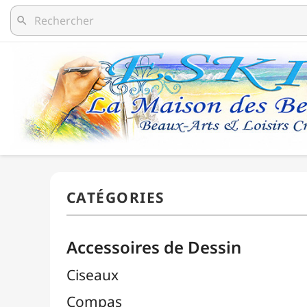
search
Accessoires de Dessin
Ciseaux
Compas
Découpe / Cutters / Lames
Équerres
Estompes
Gommes

Pistolets Burmester