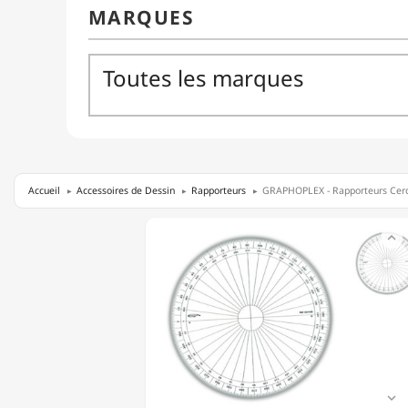
Accueil
Accessoires de Dessin
Rapporteurs
GRAPHOPLEX - Rapporteurs Cercl
GRAPHOPLEX

-
RAPPORTEURS
CERCLE
ENTIER
-
EN
DEGRÉS
-
20CM
