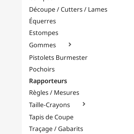
Pochoirs
Rapporteurs
Règles / Mesures
Taille-Crayons

Tapis de Coupe
Traçage / Gabarits
Aérographie / Airbrush
Body-Paint / Maquillage
Bombes & Feutres à Peinture
Céramique / Poterie
Chevalets & Accrochage
Enfants / Scolaire
Esquisse & Dessin
Feutres & Stylos
Librairie / Livres
Loisirs Créatifs