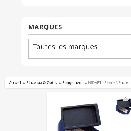
Accueil
Pinceaux & Outils
Rangement
NIDART - Pierre à Encre -
NIDART

-
PIERRE
À
ENCRE
-
EN