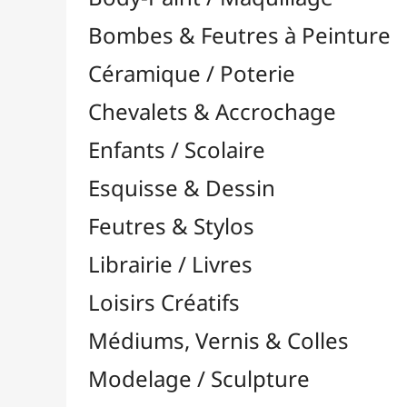
Feutres & Stylos
Librairie / Livres
Loisirs Créatifs
Médiums, Vernis & Colles
Modelage / Sculpture
Peintures / Couleurs
Pinceaux & Outils
Accessoires
Colour Shapers
Couteaux à Peindre
Éponges
Flacons, Pointes & Pipettes
Lampes UV
Mannequins
Mousses & Rouleaux
Nettoyage / Savons
Palettes