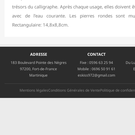
trésors du calligraphe. Après chaque usage, elles doivent 
avec de l’eau courante. Les pierres rondes sont mun
Rectangulaire: 14,8x8,8cm.
ADRESSE
CONTACT
183 Boulevard Pointe des Nègres
Fixe :
0596 63 25 94
Du Lu
97200, Fort-de-France
Mobile :
0696 50 91 61
E
Martinique
eskiss972@gmail.com
Mentions légales
Conditions Générales de Vente
Politique de confident