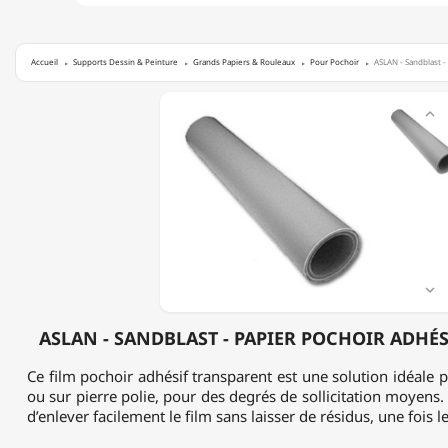
Accueil
Supports Dessin & Peinture
Grands Papiers & Rouleaux
Pour Pochoir
ASLAN - Sandblast -
ASLAN

-
SANDBLAST
-
PAPIER
POCHOIR
ADHÉSIF
-
GRIS
-
180ΜM

ASLAN - SANDBLAST - PAPIER POCHOIR ADHÉSI
Ce film pochoir adhésif transparent est une solution idéale p
ou sur pierre polie, pour des degrés de sollicitation moyens.
d’enlever facilement le film sans laisser de résidus, une fois 