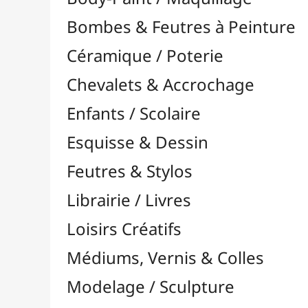
Feutres & Stylos
Librairie / Livres
Loisirs Créatifs
Médiums, Vernis & Colles
Modelage / Sculpture
Peintures / Couleurs
Pinceaux & Outils
Résines / Moulage
Supports Dessin & Peinture
Baguettes et Traverses
Blocs & Pochettes

Cartons Entoilés
Cartons Prédessinés
Châssis Entoilés

Grands Papiers & Rouleaux

Accessoires pour Rouleaux