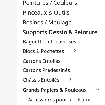
Contrecollés
Croquis & Dessins
Déco & Métalliques
Format Raisin & Grand Aigle
Peintures & Aquarelle
Pour Pochoir
Papier Scrapbooking
Papier Pailleté
Papiers Calque / Transfert

Papiers Décoratifs
Papiers Photo

Supports Rigides / Bois
Toiles d'Artistes au Mètre
Transport / Rangement
Vannerie / Rotin
Papeterie & Bureau