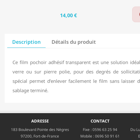
14,00 €
Description
Détails du produit
Ce film pochoir adhésif transparent est une solution idéa
verre ou sur pierre polie, pour des degrés de sollicitat
spécial permet d’enlever facilement le film sans laisser d
sablage terminé.
ADRESSE
CONTACT
183 Boulevard Pointe des Nègres
Fixe :
0596 63 25 94
Du Lu
97200, Fort-de-France
Mobile :
0696 50 91 61
E