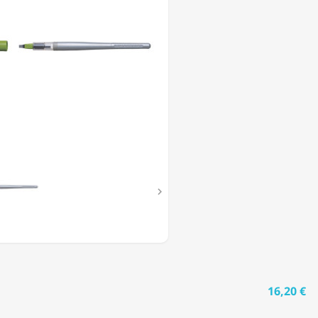
T

16,20 €