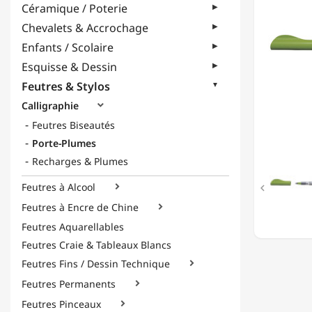
Céramique / Poterie
PLUME
-
Chevalets & Accrochage
VERT
Enfants / Scolaire
-
PLUME
Esquisse & Dessin
LARGE
Feutres & Stylos
-
EN
Calligraphie

COFFRE
Feutres Biseautés
Porte-Plumes
Recharges & Plumes
Feutres à Alcool


Feutres à Encre de Chine

Feutres Aquarellables
Feutres Craie & Tableaux Blancs
Feutres Fins / Dessin Technique

Feutres Permanents

Feutres Pinceaux
