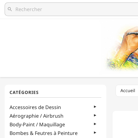
search
Accueil
PILOT
Accessoires de Dessin
-
PARALL
Aérographie / Airbrush
PEN
Body-Paint / Maquillage
3.8MM
-
Bombes & Feutres à Peinture
STYLO