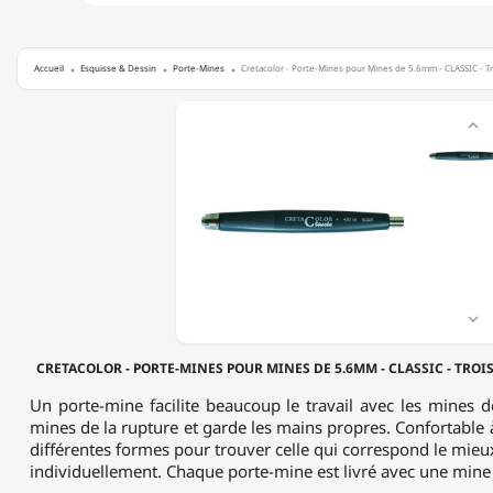
Accueil
Esquisse & Dessin
Porte-Mines
Cretacolor - Porte-Mines pour Mines de 5.6mm - CLASSIC - Tro
CRETACOLOR

-
PORTE-
MINES
POUR
MINES
DE
5.6MM
-
CLASSIC
-

TROIS
FACES
CRETACOLOR - PORTE-MINES POUR MINES DE 5.6MM - CLASSIC - TROIS
-
NOIR
Un porte-mine facilite beaucoup le travail avec les mines 
-
mines de la rupture et garde les mains propres. Confortable à
PLASTIQUE
différentes formes pour trouver celle qui correspond le mieu
individuellement. Chaque porte-mine est livré avec une mine