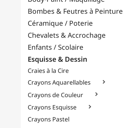
Craies à la Cire
Crayons Aquarellables

Crayons de Couleur

Crayons Esquisse

Crayons Pastel
Fusain
Graphite / Plomb

Mines / Recharges
Porte-Mines
Feutres & Stylos
Librairie / Livres
Loisirs Créatifs
Médiums, Vernis & Colles
Modelage / Sculpture
Peintures / Couleurs
Pinceaux & Outils