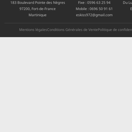
183 Boulevard Pointe des Nègres
Fixe :
0596 63 25 94
Du Lu
97200, Fort-de-France
Mobile :
0696 50 91 61
E
Martinique
eskiss972@gmail.com
Mentions légales
Conditions Générales de Vente
Politique de confident