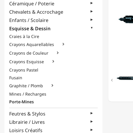
Céramique / Poterie
5.6MM
-
Chevalets & Accrochage
BASIC
Enfants / Scolaire
-
NOIR
Esquisse & Dessin
-
Craies à la Cire
PLASTI
Crayons Aquarellables

Crayons de Couleur

Crayons Esquisse

Crayons Pastel
Fusain

Graphite / Plomb

Mines / Recharges
Porte-Mines
Feutres & Stylos
Librairie / Livres
Loisirs Créatifs