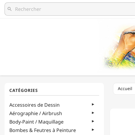
search
Accueil
CRETA
Accessoires de Dessin
-
PORTE-
Aérographie / Airbrush
MINES
Body-Paint / Maquillage
POUR
MINES
Bombes & Feutres à Peinture
DE