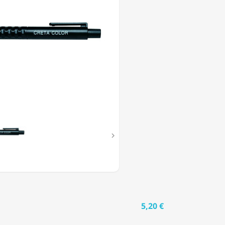
QUE

5,20 €