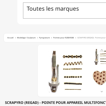
Accueil
Modelage / Sculpture
Pyrogravure
Pointes pour R200/R300
SCRAPYRO (REGAD) - Pointe pour A
SCRAPYRO

(REGAD)
-
POINTE
POUR
APPAREIL
MULTIFONCTION
R200
&
R300
-

E23
SCRAPYRO (REGAD) - POINTE POUR APPAREIL MULTIFONCT