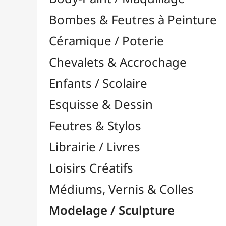
Feutres & Stylos
Librairie / Livres
Loisirs Créatifs
Médiums, Vernis & Colles
Modelage / Sculpture
Accessoires de Modelage

Gravure / Linogravure

Modélisme
Outils Multi-Fonctions

Pâtes à Modeler
Pâtes Polymères
Pyrogravure

Accessoires pour R200/R300
Pointes pour R200/R300
Pyrograveurs
Sculpture / Menuiserie
