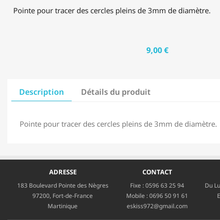
Pointe pour tracer des cercles pleins de 3mm de diamètre.
9,00 €
Description
Détails du produit
Pointe pour tracer des cercles pleins de 3mm de diamètre.
ADRESSE
CONTACT
183 Boulevard Pointe des Nègres
Fixe :
0596 63 25 94
Du Lu
97200, Fort-de-France
Mobile :
0696 50 91 61
E
Martinique
eskiss972@gmail.com