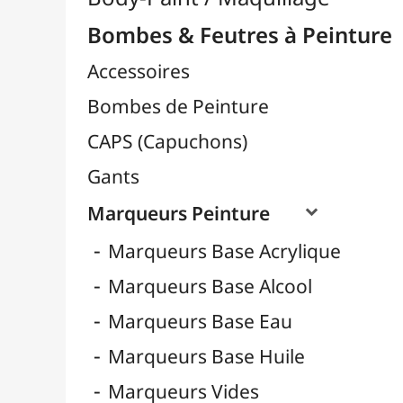
Marqueurs Peinture

Marqueurs Base Acrylique
Marqueurs Base Alcool
Marqueurs Base Eau
Marqueurs Base Huile
Marqueurs Vides
Pointes pour Marqueurs

Pointes Classiques
Pointes Dripstick
REFILL EXTENSION
TRANSFORMER SYSTEM
Recharges pour Marqueurs
Sprays Spéciaux
Vernis en Spray
Céramique / Poterie
Chevalets & Accrochage