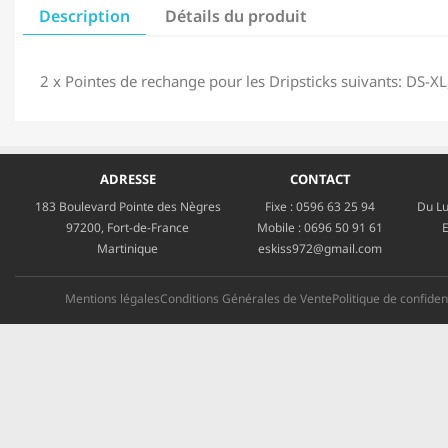
Description
Détails du produit
2 x Pointes de rechange pour les Dripsticks suivants: DS-
ADRESSE
CONTACT
183 Boulevard Pointe des Nègres
Fixe :
0596 63 25 94
Du Lu
97200, Fort-de-France
Mobile :
0696 50 91 61
E
Martinique
eskiss972@gmail.com
Mentions légales
Conditions Générales de Vente
Politique de confident