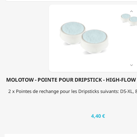
MOLOTOW

-
POINTE
POUR
DRIPSTICK
-
HIGH-
FLOW
APPLIKATOR
-
25MM

MOLOTOW - POINTE POUR DRIPSTICK - HIGH-FLOW
2 x Pointes de rechange pour les Dripsticks suivants: DS-XL
4,40 €