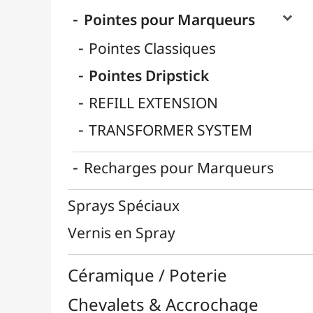
Enfants / Scolaire
Esquisse & Dessin
Feutres & Stylos
Librairie / Livres
Loisirs Créatifs
Médiums, Vernis & Colles
Modelage / Sculpture
Peintures / Couleurs
Pinceaux & Outils
Résines / Moulage
Supports Dessin & Peinture
Transport / Rangement
Vannerie / Rotin
Papeterie & Bureau