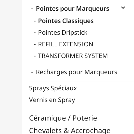
Enfants / Scolaire
Esquisse & Dessin
Feutres & Stylos
Librairie / Livres
Loisirs Créatifs
Médiums, Vernis & Colles
Modelage / Sculpture
Peintures / Couleurs
Pinceaux & Outils
Résines / Moulage
Supports Dessin & Peinture
Transport / Rangement
Vannerie / Rotin
Papeterie & Bureau