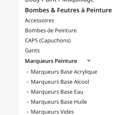
Marqueurs Peinture

Marqueurs Base Acrylique
Marqueurs Base Alcool
Marqueurs Base Eau
Marqueurs Base Huile
Marqueurs Vides
Pointes pour Marqueurs

Pointes Classiques
Pointes Dripstick
REFILL EXTENSION
TRANSFORMER SYSTEM
Recharges pour Marqueurs
Sprays Spéciaux
Vernis en Spray
Céramique / Poterie
Chevalets & Accrochage