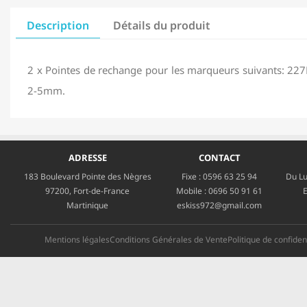
Description
Détails du produit
2 x Pointes de rechange pour les marqueurs suivants: 22
2-5mm.
ADRESSE
CONTACT
183 Boulevard Pointe des Nègres
Fixe :
0596 63 25 94
Du Lu
97200, Fort-de-France
Mobile :
0696 50 91 61
E
Martinique
eskiss972@gmail.com
Mentions légales
Conditions Générales de Vente
Politique de confident