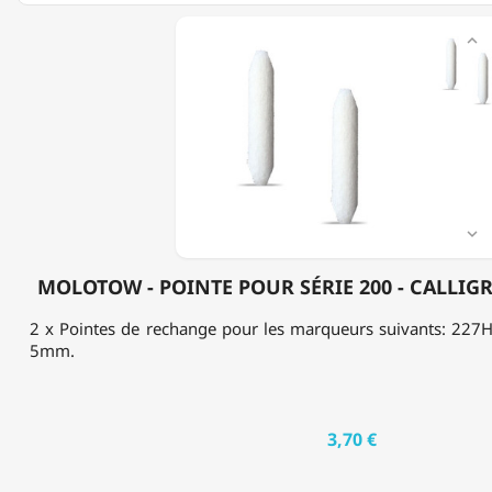
MOLOTOW

-
POINTE
POUR
SÉRIE
200
-
CALLIGRAPHY
TIP
-
2-

5MM
MOLOTOW - POINTE POUR SÉRIE 200 - CALLIGR
2 x Pointes de rechange pour les marqueurs suivants: 227
5mm.
3,70 €