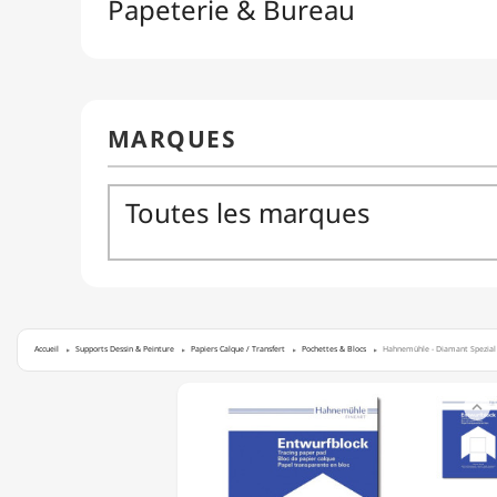
Accueil
Supports Dessin & Peinture
Papiers Calque / Transfert
Pochettes & Blocs
Hahnemühle - Diamant Spezial -
HAHNEMÜHLE

-
DIAMANT
SPEZIAL
-
PAPIER