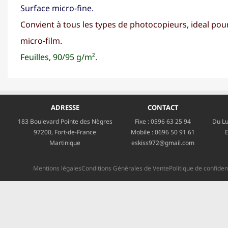
Surface micro-fine.
Convient à tous les types de photocopieurs, ideal pour
micro-film.
Feuilles, 90/95 g/m².
ADRESSE
CONTACT
183 Boulevard Pointe des Nègres
Fixe :
0596 63 25 94
Du Lu
97200, Fort-de-France
Mobile :
0696 50 91 61
E
Martinique
eskiss972@gmail.com
Mentions légales
Conditions Générales de Vente
Politique de confident