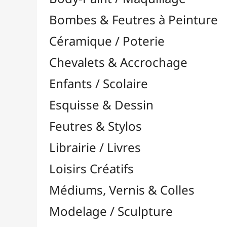
Feutres & Stylos
Librairie / Livres
Loisirs Créatifs
Médiums, Vernis & Colles
Modelage / Sculpture
Peintures / Couleurs
Pinceaux & Outils
Résines / Moulage
Supports Dessin & Peinture
Baguettes et Traverses
Blocs & Pochettes

Cartons Entoilés
Cartons Prédessinés
Châssis Entoilés

Grands Papiers & Rouleaux

Papiers Calque / Transfert
