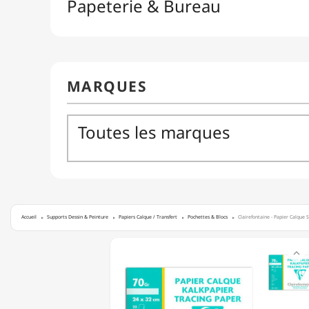
Accueil
Supports Dessin & Peinture
Papiers Calque / Transfert
Pochettes & Blocs
Clairefontaine - Papier Calque S
CLAIREFONTAINE

-
PAPIER
CALQUE
SUPÉRIEUR
-