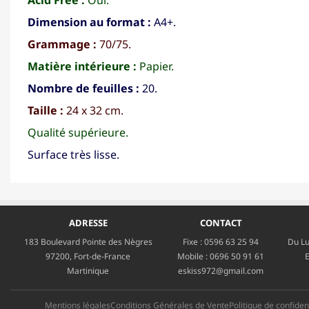
Dimension au format :
A4+.
Grammage :
70/75.
Matière intérieure :
Papier.
Nombre de feuilles :
20.
Taille :
24 x 32 cm.
Qualité supérieure.
Surface très lisse.
ADRESSE
CONTACT
183 Boulevard Pointe des Nègres
Fixe :
0596 63 25 94
Du Lu
97200, Fort-de-France
Mobile :
0696 50 91 61
E
Martinique
eskiss972@gmail.com
Mentions légales
Conditions Générales de Vente
Politique de confident