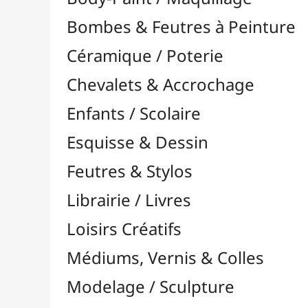
Feutres & Stylos
Librairie / Livres
Loisirs Créatifs
Médiums, Vernis & Colles
Modelage / Sculpture
Peintures / Couleurs
Pinceaux & Outils
Résines / Moulage
Supports Dessin & Peinture
Baguettes et Traverses
Blocs & Pochettes

Cartons Entoilés
Cartons Prédessinés
Châssis Entoilés

Grands Papiers & Rouleaux

Papiers Calque / Transfert
