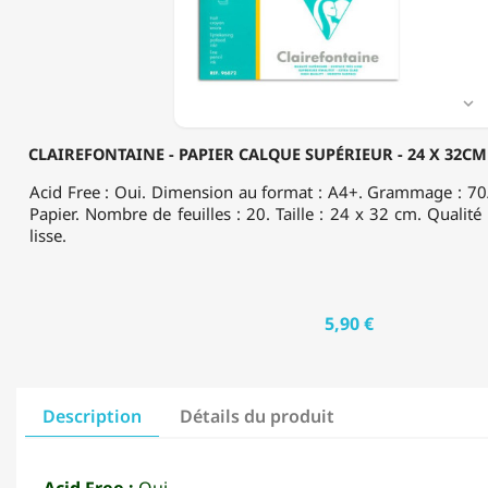
24
X
32CM
-
20

FEUILLES
-
CLAIREFONTAINE - PAPIER CALQUE SUPÉRIEUR - 24 X 32CM -
70
G/M²
Acid Free : Oui. Dimension au format : A4+. Grammage : 70/
Papier. Nombre de feuilles : 20. Taille : 24 x 32 cm. Qualité
lisse.
5,90 €
Description
Détails du produit
Acid Free :
Oui.