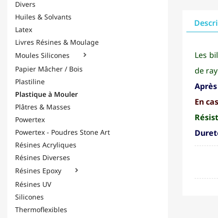
Divers
Huiles & Solvants
Descr
Latex
Livres Résines & Moulage
Les bi
Moules Silicones

Papier Mâcher / Bois
de ra
Plastiline
Aprè
Plastique à Mouler
En cas
Plâtres & Masses
Résis
Powertex
Powertex - Poudres Stone Art
Durete
Résines Acryliques
Résines Diverses
Résines Epoxy

Résines UV
Silicones
Thermoflexibles