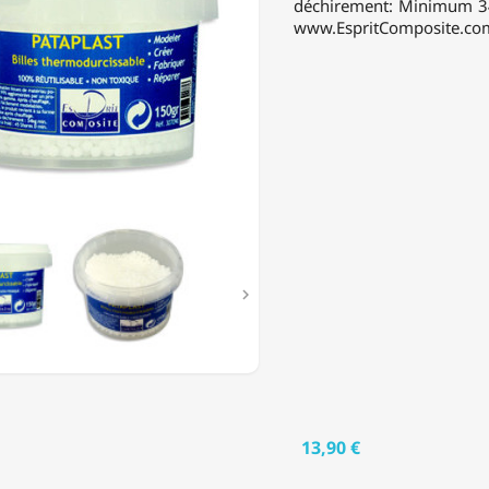
déchirement: Minimum 34k
www.EspritComposite.com 

13,90 €