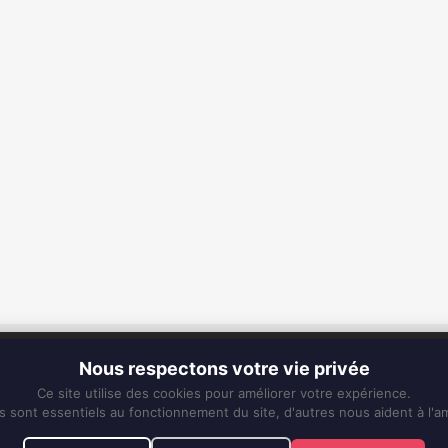
CONTACT
Nous respectons votre vie privée
Fixe :
0596 63 25 94
Ce site utilise des cookies pour améliorer votre expérience.
Mobile :
0696 50 91 61
s sont essentiels au fonctionnement du site, d'autres nous aident à l'am
eskiss972@gmail.com