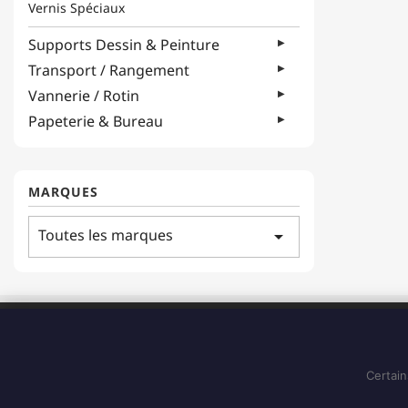
Vernis Spéciaux
Supports Dessin & Peinture
Transport / Rangement
Vannerie / Rotin
Papeterie & Bureau
MARQUES
Toutes les marques
arrow_drop_down
ADRESSE
183 Boulevard Pointe des Nègres
97200, Fort-de-France
Certain
Martinique