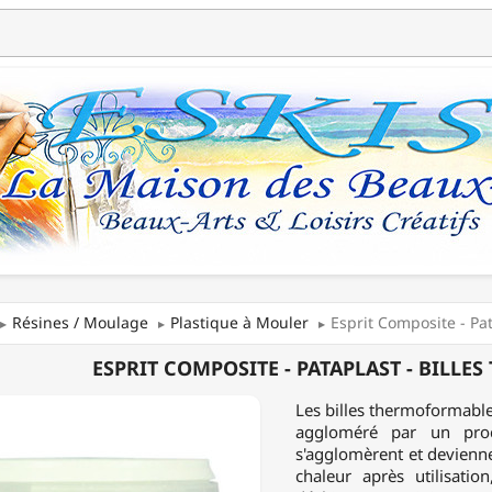
Résines / Moulage
Plastique à Mouler
Esprit Composite - Pa
ESPRIT COMPOSITE - PATAPLAST - BILLE
SITE
Les billes thermoformables
AST
aggloméré par un pro
s'agglomèrent et devienn
chaleur après utilisatio
ODURCISSABLES