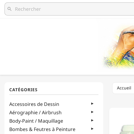
search
Accueil
ESPRIT
Accessoires de Dessin
COMPO
-
Aérographie / Airbrush
PATAPL
Body-Paint / Maquillage
-
BILLES
Bombes & Feutres à Peinture
THERM