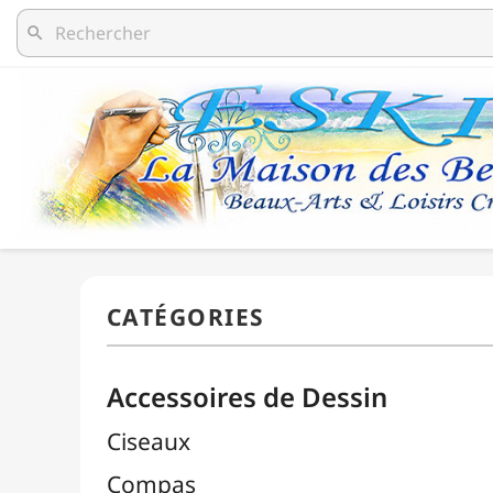
search
Accessoires de Dessin
Ciseaux
Compas
Découpe / Cutters / Lames
Équerres
Estompes
Gommes

Pistolets Burmester