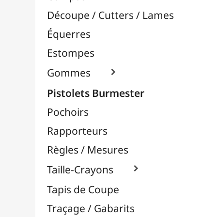
Pochoirs
Rapporteurs
Règles / Mesures
Taille-Crayons

Tapis de Coupe
Traçage / Gabarits
Aérographie / Airbrush
Body-Paint / Maquillage
Bombes & Feutres à Peinture
Céramique / Poterie
Chevalets & Accrochage
Enfants / Scolaire
Esquisse & Dessin
Feutres & Stylos
Librairie / Livres
Loisirs Créatifs