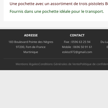
Une pochette avec un assortiment de trois pistolets 
Fournis dans une pochette idéale pour le transport.
ADRESSE
CONTACT
183 Boulevard Pointe des Nègres
Fixe :
0596 63 25 94
Du Lu
97200, Fort-de-France
Mobile :
0696 50 91 61
E
Martinique
eskiss972@gmail.com
Mentions légales
Conditions Générales de Vente
Politique de confident