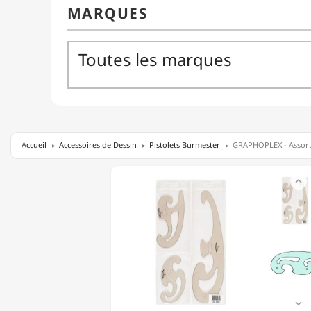
Accueil
Accessoires de Dessin
Pistolets Burmester
GRAPHOPLEX - Assorti
GRAPHOPLEX

-
ASSORTIMENT
DE
3
PISTOLETS
BURMESTER
