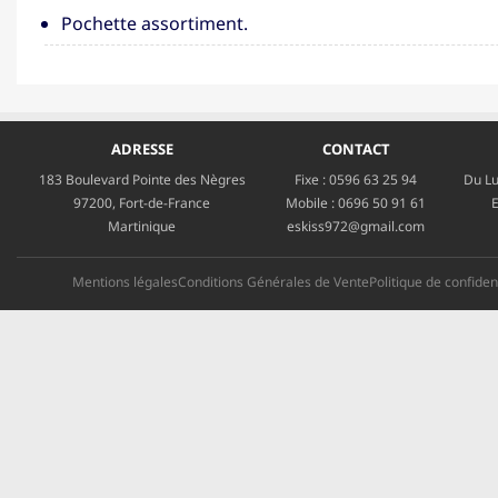
Pochette assortiment.
ADRESSE
CONTACT
183 Boulevard Pointe des Nègres
Fixe :
0596 63 25 94
Du Lu
97200, Fort-de-France
Mobile :
0696 50 91 61
E
Martinique
eskiss972@gmail.com
Mentions légales
Conditions Générales de Vente
Politique de confident