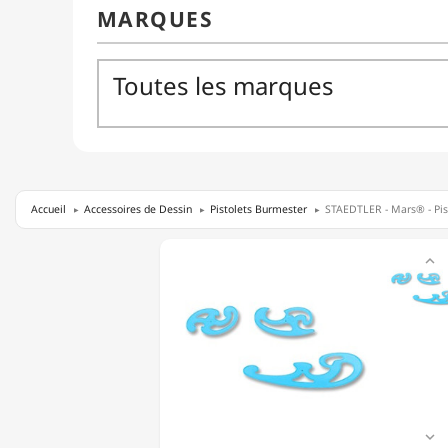
Accueil
Accessoires de Dessin
Pistolets Burmester
STAEDTLER - Mars® - Pis
STAEDTLER

-
MARS®
-
PISTOLETS
BURMESTER
-
571
40
WP
