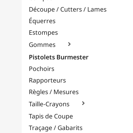
Pochoirs
Rapporteurs
Règles / Mesures
Taille-Crayons

Tapis de Coupe
Traçage / Gabarits
Aérographie / Airbrush
Body-Paint / Maquillage
Bombes & Feutres à Peinture
Céramique / Poterie
Chevalets & Accrochage
Enfants / Scolaire
Esquisse & Dessin
Feutres & Stylos
Librairie / Livres
Loisirs Créatifs