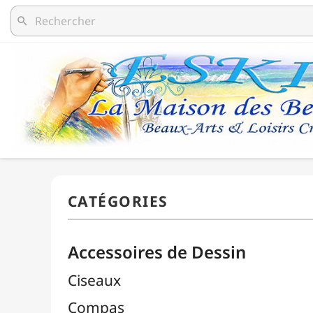
search
Accessoires de Dessin
Ciseaux
Compas
Découpe / Cutters / Lames
Équerres
Estompes
Gommes

Pistolets Burmester