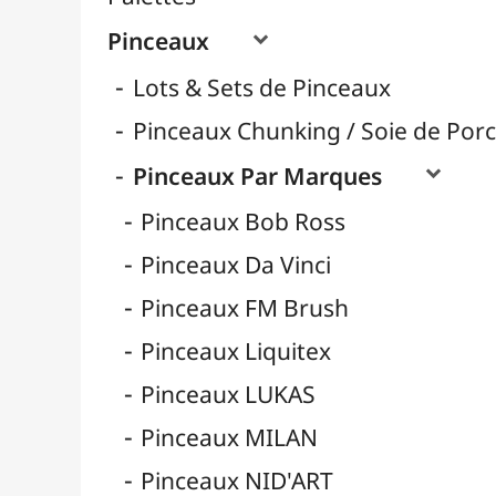
Pinceaux Poils Naturels
Pinceaux Poils Synthétiques
Pinceaux pour Acrylique
Pinceaux pour Aquarelle
Pinceaux pour Calligraphie
Pinceaux pour Gouache
Pinceaux pour Huile
Pinceaux Réservoir
Pinces à Tendre
Rangement
Récipients
Résines / Moulage
Supports Dessin & Peinture
Transport / Rangement
Vannerie / Rotin