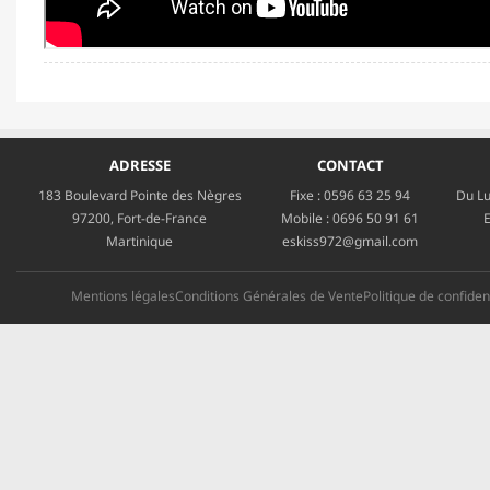
ADRESSE
CONTACT
183 Boulevard Pointe des Nègres
Fixe :
0596 63 25 94
Du Lu
97200, Fort-de-France
Mobile :
0696 50 91 61
E
Martinique
eskiss972@gmail.com
Mentions légales
Conditions Générales de Vente
Politique de confident