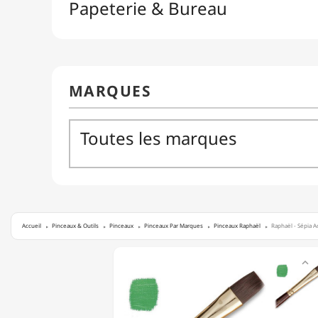
Accueil
Pinceaux & Outils
Pinceaux
Pinceaux Par Marques
Pinceaux Raphaël
Raphaël - Sépia A
RAPHAËL

-
SÉPIA
ACRYL
-