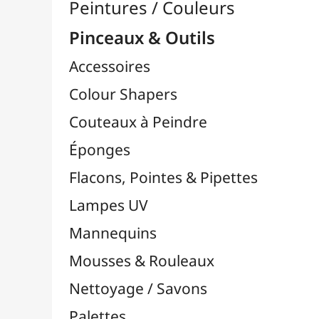
Pinceaux

Lots & Sets de Pinceaux
Pinceaux Chunking / Soie de Porc
Pinceaux Par Marques

Pinceaux Bob Ross
Pinceaux Da Vinci
Pinceaux FM Brush
Pinceaux Liquitex
Pinceaux LUKAS
Pinceaux MILAN
Pinceaux NID'ART
Pinceaux O'Color
Pinceaux Pébéo
Pinceaux Raphaël
Pinceaux TULIP
Pinceaux Zahn Pinsel
Pinceaux Cléopâtre