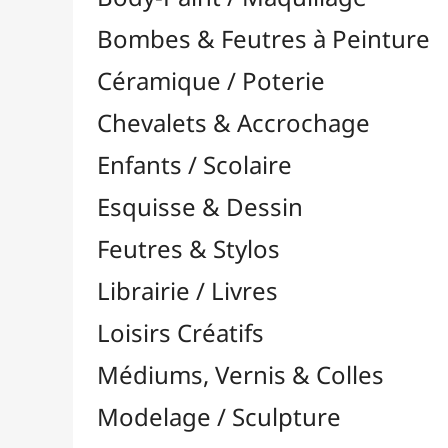
Feutres & Stylos
Librairie / Livres
Loisirs Créatifs
Médiums, Vernis & Colles
Modelage / Sculpture
Peintures / Couleurs
Pinceaux & Outils
Accessoires
Colour Shapers
Couteaux à Peindre
Éponges
Flacons, Pointes & Pipettes
Lampes UV
Mannequins
Mousses & Rouleaux
Nettoyage / Savons
Palettes