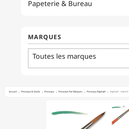
Accueil
Pinceaux & Outils
Pinceaux
Pinceaux Par Marques
Pinceaux Raphaël
Raphaël - Kaërell 
RAPHAËL

-
KAËRELL
"S"
-