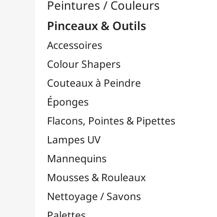
Pinceaux

Lots & Sets de Pinceaux
Pinceaux Chunking / Soie de Porc
Pinceaux Par Marques

Pinceaux Bob Ross
Pinceaux Da Vinci
Pinceaux FM Brush
Pinceaux Liquitex
Pinceaux LUKAS
Pinceaux MILAN
Pinceaux NID'ART
Pinceaux O'Color
Pinceaux Pébéo
Pinceaux Raphaël
Pinceaux TULIP
Pinceaux Zahn Pinsel
Pinceaux Cléopâtre