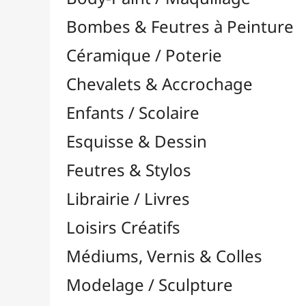
Feutres & Stylos
Librairie / Livres
Loisirs Créatifs
Médiums, Vernis & Colles
Modelage / Sculpture
Peintures / Couleurs
Pinceaux & Outils
Accessoires
Colour Shapers
Couteaux à Peindre
Éponges
Flacons, Pointes & Pipettes
Lampes UV
Mannequins
Mousses & Rouleaux
Nettoyage / Savons
Palettes