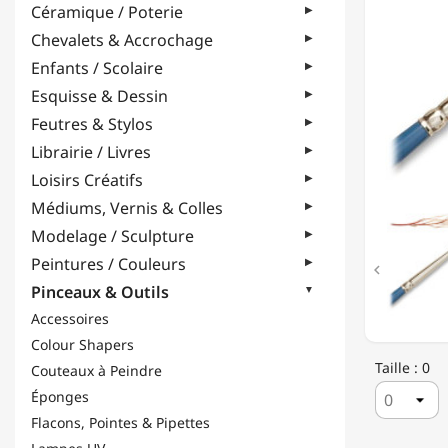
Céramique / Poterie
ACRYLI
AQUARE
Chevalets & Accrochage
GOUAC
Enfants / Scolaire
&
HUILE
Esquisse & Dessin
Feutres & Stylos
Librairie / Livres
Loisirs Créatifs
Médiums, Vernis & Colles
Modelage / Sculpture
Peintures / Couleurs

Pinceaux & Outils
Accessoires
Colour Shapers
Taille : 0
Couteaux à Peindre
Éponges
Flacons, Pointes & Pipettes