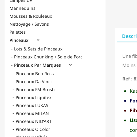
Lampes UV
Mannequins
Mousses & Rouleaux
Nettoyage / Savons
Palettes
Descr
Pinceaux

Lots & Sets de Pinceaux
Une fi
Pinceaux Chunking / Soie de Porc
Moins 
Pinceaux Par Marques

Pinceaux Bob Ross
Ref : 
Pinceaux Da Vinci
Pinceaux FM Brush
Kae
Pinceaux Liquitex
Fo
Pinceaux LUKAS
Fib
Pinceaux MILAN
Us
Pinceaux NID'ART
Pinceaux O'Color
con