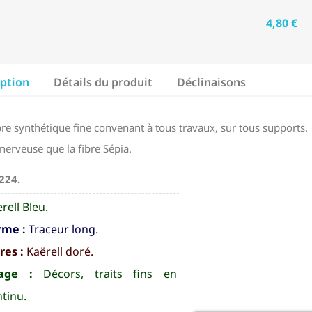
4,80 €
iption
Détails du produit
Déclinaisons
bre synthétique fine convenant à tous travaux, sur tous supports.
nerveuse que la fibre Sépia.
8224.
rell Bleu.
rme :
Traceur long.
res :
Kaërell doré.
age :
Décors, traits fins en
tinu.