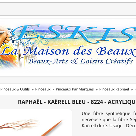
Pinceaux & Outils
Pinceaux
Pinceaux Par Marques
Pinceaux Raphaël
ËL
RAPHAËL - KAËRELL BLEU - 8224 - ACRYLI
L
Une fibre synthétique 
nerveuse que la fibre Sép
Kaërell doré. Usage : Décor