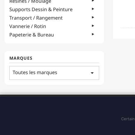
Résines / Moulage
Supports Dessin & Peinture
Transport / Rangement
Vannerie / Rotin
Papeterie & Bureau
MARQUES
Toutes les marques
arrow_drop_down
ADRESSE
183 Boulevard Pointe des Nègres
97200, Fort-de-France
Certain
Martinique