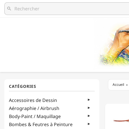
search
Accueil
RAPHA
Accessoires de Dessin
-
KAËREL
Aérographie / Airbrush
BLEU
Body-Paint / Maquillage
-
8224
Bombes & Feutres à Peinture
-