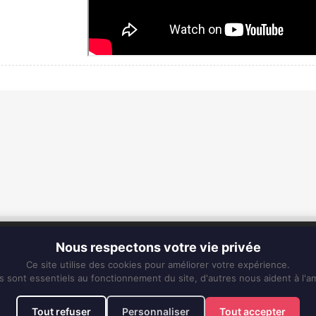
CONTACT
Nous respectons votre vie privée
Fixe :
0596 63 25 94
Ce site utilise des cookies pour améliorer votre expérience.
Mobile :
0696 50 91 61
s sont essentiels au fonctionnement du site, d'autres nous aident à l'am
eskiss972@gmail.com
Tout refuser
Personnaliser
Tout accepter