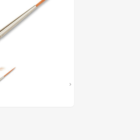
QUE,
LLE,
HE
