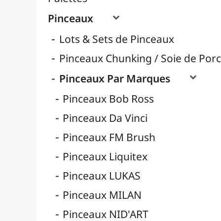
Pinceaux Poils Naturels
Pinceaux Poils Synthétiques
Pinceaux pour Acrylique
Pinceaux pour Aquarelle
Pinceaux pour Calligraphie
Pinceaux pour Gouache
Pinceaux pour Huile
Pinceaux Réservoir
Pinces à Tendre
Rangement
Récipients
Résines / Moulage
Supports Dessin & Peinture
Transport / Rangement
Vannerie / Rotin