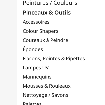
Pinceaux

Lots & Sets de Pinceaux
Pinceaux Chunking / Soie de Porc
Pinceaux Par Marques

Pinceaux Bob Ross
Pinceaux Da Vinci
Pinceaux FM Brush
Pinceaux Liquitex
Pinceaux LUKAS
Pinceaux MILAN
Pinceaux NID'ART
Pinceaux O'Color
Pinceaux Pébéo
Pinceaux Raphaël
Pinceaux TULIP
Pinceaux Zahn Pinsel
Pinceaux Cléopâtre