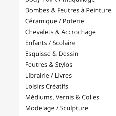
Feutres & Stylos
Librairie / Livres
Loisirs Créatifs
Médiums, Vernis & Colles
Modelage / Sculpture
Peintures / Couleurs
Pinceaux & Outils
Accessoires
Colour Shapers
Couteaux à Peindre
Éponges
Flacons, Pointes & Pipettes
Lampes UV
Mannequins
Mousses & Rouleaux
Nettoyage / Savons
Palettes