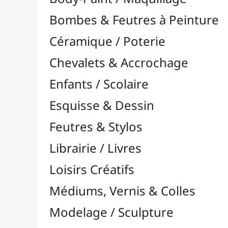
Feutres & Stylos
Librairie / Livres
Loisirs Créatifs
Médiums, Vernis & Colles
Modelage / Sculpture
Peintures / Couleurs
Pinceaux & Outils
Accessoires
Colour Shapers
Couteaux à Peindre
Éponges
Flacons, Pointes & Pipettes
Lampes UV
Mannequins
Mousses & Rouleaux
Nettoyage / Savons
Palettes