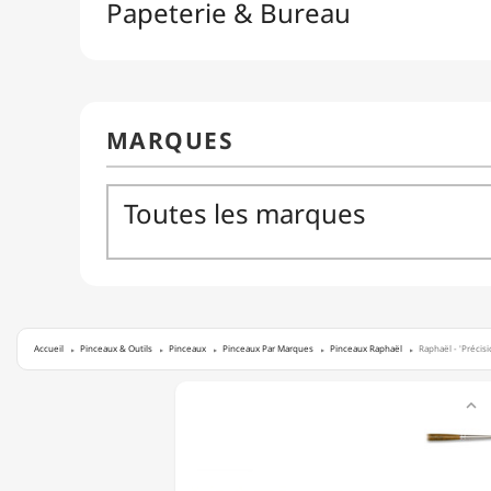
Accueil
Pinceaux & Outils
Pinceaux
Pinceaux Par Marques
Pinceaux Raphaël
Raphaël - 'Précisi
RAPHAËL

-
'PRÉCISION'
-
'REPIQUE'