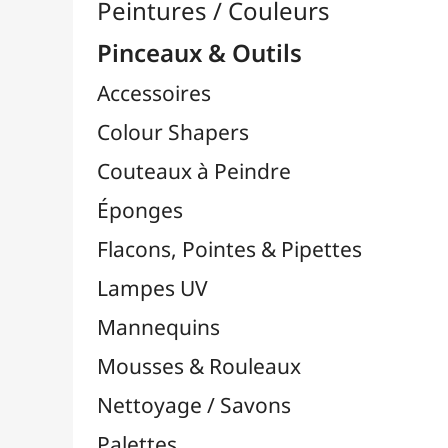
Pinceaux

Lots & Sets de Pinceaux
Pinceaux Chunking / Soie de Porc
Pinceaux Par Marques

Pinceaux Bob Ross
Pinceaux Da Vinci
Pinceaux FM Brush
Pinceaux Liquitex
Pinceaux LUKAS
Pinceaux MILAN
Pinceaux NID'ART
Pinceaux O'Color
Pinceaux Pébéo
Pinceaux Raphaël
Pinceaux TULIP
Pinceaux Zahn Pinsel
Pinceaux Cléopâtre