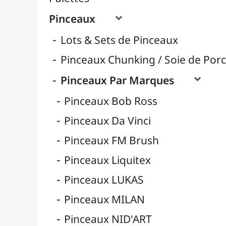
Pinceaux Poils Naturels
Pinceaux Poils Synthétiques
Pinceaux pour Acrylique
Pinceaux pour Aquarelle
Pinceaux pour Calligraphie
Pinceaux pour Gouache
Pinceaux pour Huile
Pinceaux Réservoir
Pinces à Tendre
Rangement
Récipients
Résines / Moulage
Supports Dessin & Peinture
Transport / Rangement
Vannerie / Rotin