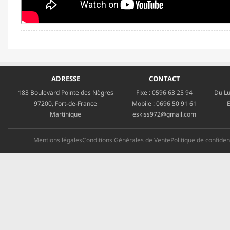
ADRESSE
CONTACT
183 Boulevard Pointe des Nègres
Fixe :
0596 63 25 94
Du Lu
97200, Fort-de-France
Mobile :
0696 50 91 61
E
Martinique
eskiss972@gmail.com
Mentions légales
Conditions Générales de Vente
Politique de confident