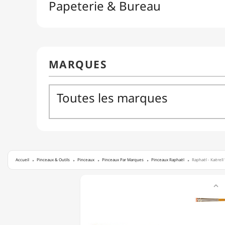
Accueil
Pinceaux & Outils
Pinceaux
Pinceaux Par Marques
Pinceaux Raphaël
Raphaël - Kaërell 
RAPHAËL

-
KAËRELL
'S'
-