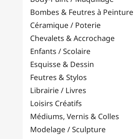
Feutres & Stylos
Librairie / Livres
Loisirs Créatifs
Médiums, Vernis & Colles
Modelage / Sculpture
Peintures / Couleurs
Pinceaux & Outils
Accessoires
Colour Shapers
Couteaux à Peindre
Éponges
Flacons, Pointes & Pipettes
Lampes UV
Mannequins
Mousses & Rouleaux
Nettoyage / Savons
Palettes