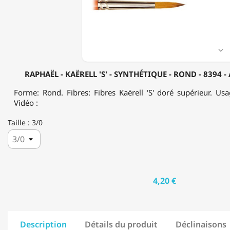
SYNTHÉTIQUE
-
ROND
-
8394
-

ACRYLIQUE
&
RAPHAËL - KAËRELL 'S' - SYNTHÉTIQUE - ROND - 8394 
HUILE
Forme: Rond. Fibres: Fibres Kaërell 'S' doré supérieur. Usa
Vidéo :
Taille : 3/0
4,20 €
Description
Détails du produit
Déclinaisons