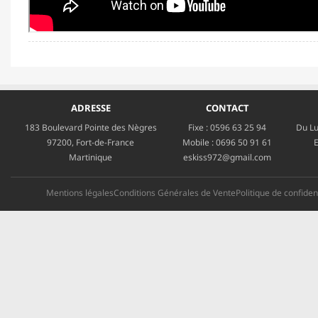
ADRESSE
CONTACT
183 Boulevard Pointe des Nègres
Fixe :
0596 63 25 94
Du Lu
97200, Fort-de-France
Mobile :
0696 50 91 61
E
Martinique
eskiss972@gmail.com
Mentions légales
Conditions Générales de Vente
Politique de confident