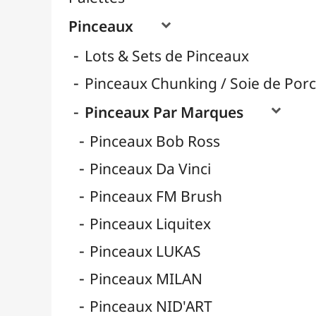
Pinceaux Poils Naturels
Pinceaux Poils Synthétiques
Pinceaux pour Acrylique
Pinceaux pour Aquarelle
Pinceaux pour Calligraphie
Pinceaux pour Gouache
Pinceaux pour Huile
Pinceaux Réservoir
Pinces à Tendre
Rangement
Récipients
Résines / Moulage
Supports Dessin & Peinture
Transport / Rangement
Vannerie / Rotin