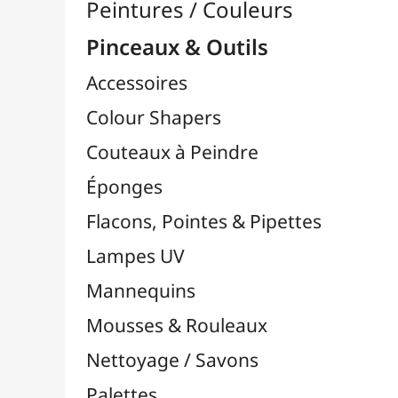
Pinceaux

Lots & Sets de Pinceaux
Pinceaux Chunking / Soie de Porc
Pinceaux Par Marques

Pinceaux Bob Ross
Pinceaux Da Vinci
Pinceaux FM Brush
Pinceaux Liquitex
Pinceaux LUKAS
Pinceaux MILAN
Pinceaux NID'ART
Pinceaux O'Color
Pinceaux Pébéo
Pinceaux Raphaël
Pinceaux TULIP
Pinceaux Zahn Pinsel
Pinceaux Cléopâtre