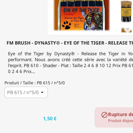
EYE
OF
THE
TIGER
-
RELEASE

THE
TIGER
FM BRUSH - DYNASTY® - EYE OF THE TIGER - RELEASE T
IN
YOUR
Eye of the Tiger by Dynasty® - Release the Tiger in You
ART
performant. Nous avons créé cette série avec la variété de
l'esprit. PB 610 - Shader - Plat : Taille 2 4 6 8 10 12 Prix PB 6
0 2 4 6 Prix...
Produit / Taille : PB 615 / n°5/0
Rupture d

1,50 €
Produit dispon