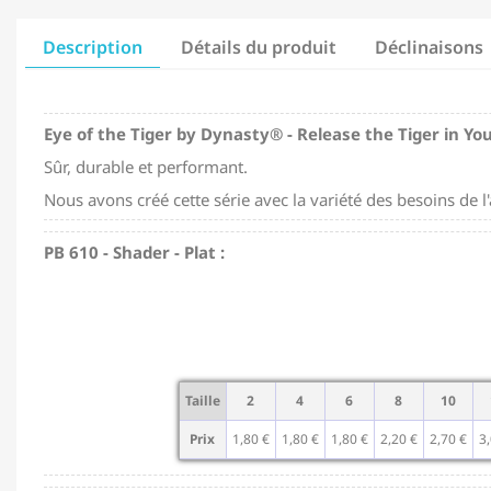
Description
Détails du produit
Déclinaisons
Eye of the Tiger by Dynasty® - Release the Tiger in You
Sûr, durable et performant.
Nous avons créé cette série avec la variété des besoins de l'ar
PB 610 - Shader - Plat :
Taille
2
4
6
8
10
Prix
1,80 €
1,80 €
1,80 €
2,20 €
2,70 €
3,