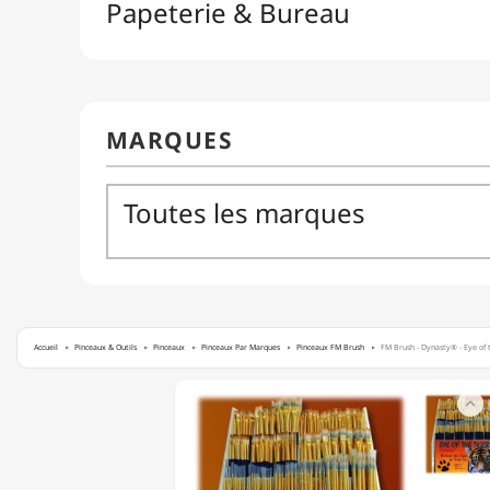
Accueil
Pinceaux & Outils
Pinceaux
Pinceaux Par Marques
Pinceaux FM Brush
FM Brush - Dynasty® - Eye of t
FM

BRUSH
-
DYNASTY®
-