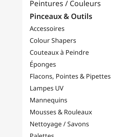
Pinceaux

Lots & Sets de Pinceaux
Pinceaux Chunking / Soie de Porc
Pinceaux Par Marques

Pinceaux Bob Ross
Pinceaux Da Vinci
Pinceaux FM Brush
Pinceaux Liquitex
Pinceaux LUKAS
Pinceaux MILAN
Pinceaux NID'ART
Pinceaux O'Color
Pinceaux Pébéo
Pinceaux Raphaël
Pinceaux TULIP
Pinceaux Zahn Pinsel
Pinceaux Cléopâtre