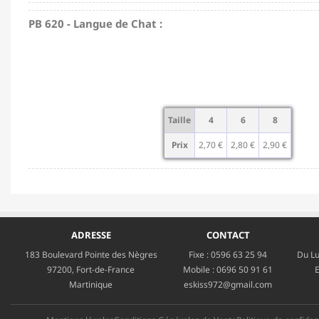
PB 620 - Langue de Chat :
Taille
4
6
8
Prix
2,70 €
2,80 €
2,90 €
ADRESSE
CONTACT
183 Boulevard Pointe des Nègres
Fixe :
0596 63 25 94
Du Lu
97200, Fort-de-France
Mobile :
0696 50 91 61
E
Martinique
eskiss972@gmail.com