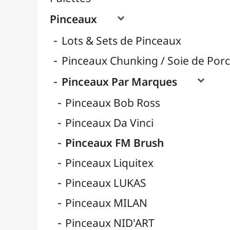
Pinceaux Poils Naturels
Pinceaux Poils Synthétiques
Pinceaux pour Acrylique
Pinceaux pour Aquarelle
Pinceaux pour Calligraphie
Pinceaux pour Gouache
Pinceaux pour Huile
Pinceaux Réservoir
Pinces à Tendre
Rangement
Récipients
Résines / Moulage
Supports Dessin & Peinture
Transport / Rangement
Vannerie / Rotin