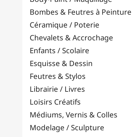
Feutres & Stylos
Librairie / Livres
Loisirs Créatifs
Médiums, Vernis & Colles
Modelage / Sculpture
Peintures / Couleurs
Pinceaux & Outils
Accessoires
Colour Shapers
Couteaux à Peindre
Éponges
Flacons, Pointes & Pipettes
Lampes UV
Mannequins
Mousses & Rouleaux
Nettoyage / Savons
Palettes