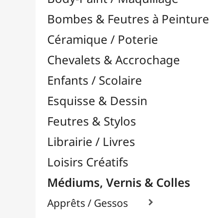
Feutres & Stylos
Librairie / Livres
Loisirs Créatifs
Médiums, Vernis & Colles
Apprêts / Gessos

Colles & Adhésifs

Durcisseurs / Solidifiants
Fixatifs
Liants

Médiums / Additifs

Médiums Acrylique

Craqueleurs
Glacis
Médiums Brillants
Médiums en Gel
Médiums Fluides