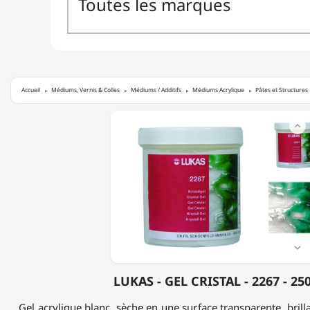
Accueil
Médiums, Vernis & Colles
Médiums / Additifs
Médiums Acrylique
Pâtes et Structures
LUKAS

-
GEL
CRISTAL
-
2267
-
250ML

LUKAS - GEL CRISTAL - 2267 - 2
Gel acrylique blanc, sèche en une surface transparente, brillan