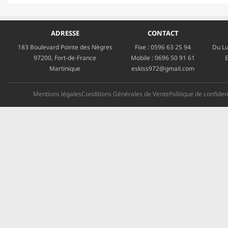
ADRESSE
CONTACT
183 Boulevard Pointe des Nègres
Fixe :
0596 63 25 94
Du Lu
97200, Fort-de-France
Mobile :
0696 50 91 61
E
Martinique
eskiss972@gmail.com
Mentions légales
Conditions Générales de Vente
Politique de confident