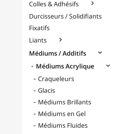
Médiums Mates
Médiums Pouring / Lissage
Nacrés / Irisés
Pâtes et Structures
Retardateurs
Médiums Encre / Aquarelle

Médiums Huile

Vernis / Protection

Vernis-Colles
Modelage / Sculpture
Peintures / Couleurs
Pinceaux & Outils
Résines / Moulage
Supports Dessin & Peinture
Transport / Rangement