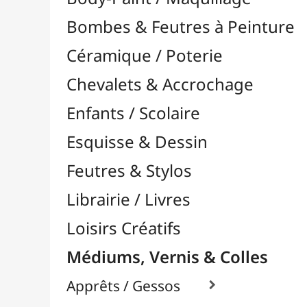
Feutres & Stylos
Librairie / Livres
Loisirs Créatifs
Médiums, Vernis & Colles
Apprêts / Gessos

Colles & Adhésifs

Durcisseurs / Solidifiants
Fixatifs
Liants

Médiums / Additifs

Médiums Acrylique

Craqueleurs
Glacis
Médiums Brillants
Médiums en Gel
Médiums Fluides