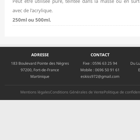
Peut être utilisée pure, teintée dans la masse ou en surf
avec de l'acrylique.
250ml ou 500ml.
ADRESSE
CONTACT
183 Boulevard Pointe des Nègres
Fixe :
0596 63 25 94
Du Lu
97200, Fort-de-France
Mobile :
0696 50 91 61
E
Martinique
eskiss972@gmail.com
Mentions légales
Conditions Générales de Vente
Politique de confident