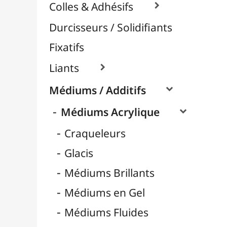
Médiums Mates
Médiums Pouring / Lissage
Nacrés / Irisés
Pâtes et Structures
Retardateurs
Médiums Encre / Aquarelle

Médiums Huile

Vernis / Protection

Vernis-Colles
Modelage / Sculpture
Peintures / Couleurs
Pinceaux & Outils
Résines / Moulage
Supports Dessin & Peinture
Transport / Rangement