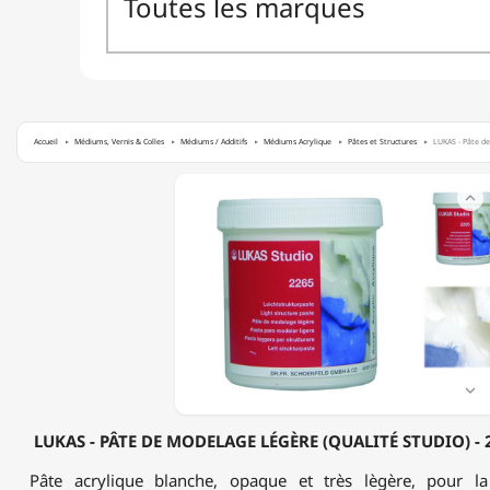
Accueil
Médiums, Vernis & Colles
Médiums / Additifs
Médiums Acrylique
Pâtes et Structures
LUKAS - Pâte de
LUKAS

-
PÂTE
DE
MODELAGE
LÉGÈRE
(QUALITÉ
STUDIO)
-
2265
-

250ML
&
LUKAS - PÂTE DE MODELAGE LÉGÈRE (QUALITÉ STUDIO) - 
500ML
Pâte acrylique blanche, opaque et très lègère, pour la r