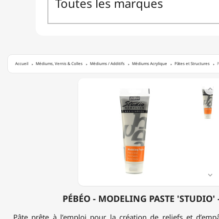
Accueil
Médiums, Vernis & Colles
Médiums / Additifs
Médiums Acrylique
Pâtes et Structures
P
PÉBÉO

-
MODELING
PASTE
'STUDIO'
-
250ML

PÉBÉO - MODELING PASTE 'STUDIO' 
Pâte prête à l’emploi pour la création de reliefs et d’em