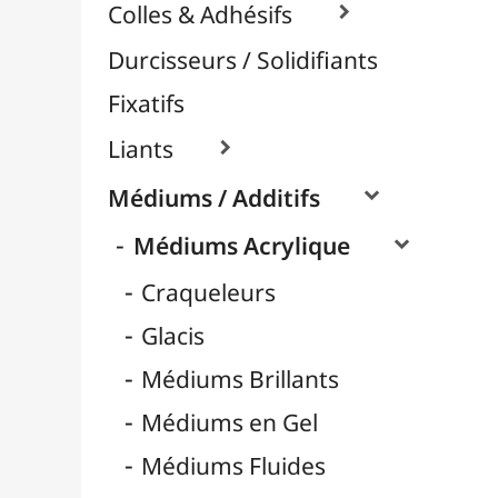
Médiums Mates
Médiums Pouring / Lissage
Nacrés / Irisés
Pâtes et Structures
Retardateurs
Médiums Encre / Aquarelle

Médiums Huile

Vernis / Protection

Vernis-Colles
Modelage / Sculpture
Peintures / Couleurs
Pinceaux & Outils
Résines / Moulage
Supports Dessin & Peinture
Transport / Rangement