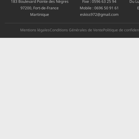
183 Boulevard Pointe des Nègres
Fixe :
0596 63 25 94
Du Lu
97200, Fort-de-France
Mobile :
0696 50 91 61
E
Martinique
eskiss972@gmail.com
Mentions légales
Conditions Générales de Vente
Politique de confident