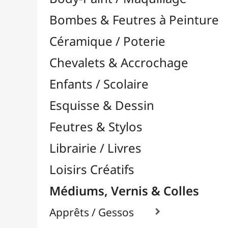
Feutres & Stylos
Librairie / Livres
Loisirs Créatifs
Médiums, Vernis & Colles
Apprêts / Gessos

Colles & Adhésifs

Durcisseurs / Solidifiants
Fixatifs
Liants

Médiums / Additifs

Médiums Acrylique

Craqueleurs
Glacis
Médiums Brillants
Médiums en Gel
Médiums Fluides