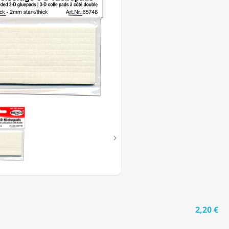

2,20 €