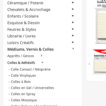
Céramique / Poterie
-
RECTO-
Chevalets & Accrochage
VERSO
Enfants / Scolaire
-
2MM
Esquisse & Dessin
Feutres & Stylos
Librairie / Livres
Loisirs Créatifs
Médiums, Vernis & Colles
Apprêts / Gessos

Colles & Adhésifs


Colle Contact / Néoprène
Colle Vinyliques
Colles à Bois
Colles en Gel / Universelles
Colles en Spray
Colles Mosaïque