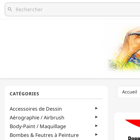
search
Accueil
MEYCO
Accessoires de Dessin
-
COLLE
Aérographie / Airbrush
/
Body-Paint / Maquillage
3-
D
Bombes & Feutres à Peinture
PADS