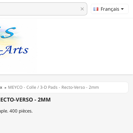

Français
clear
ix
MEYCO - Colle / 3-D Pads - Recto-Verso - 2mm
 RECTO-VERSO - 2MM
ple. 400 pièces.