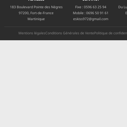
183 Boulevard Pointe des Nègres
Fixe :
0596 63 25 94
Du Lu
97200, Fort-de-France
Mobile :
0696 50 91 61
E
Martinique
eskiss972@gmail.com
Mentions légales
Conditions Générales de Vente
Politique de confident