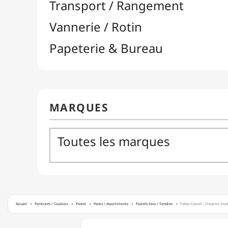
Accueil
Peintures / Couleurs
Pastel
Packs / Assortiments
Pastels Secs / Tendres
Faber-Castell - Creative Stu
FABER-