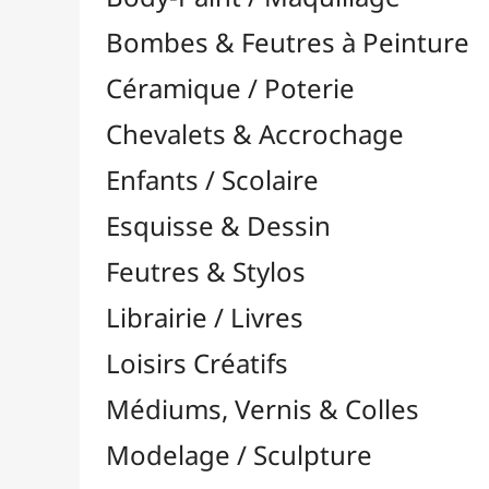
Feutres & Stylos
Librairie / Livres
Loisirs Créatifs
Médiums, Vernis & Colles
Modelage / Sculpture
Peintures / Couleurs
Acrylique

Aquarelle

Dorure
Encre

Gouache

Huile

Multisurface

Pastel

À l'Unité

Crayons Pastel