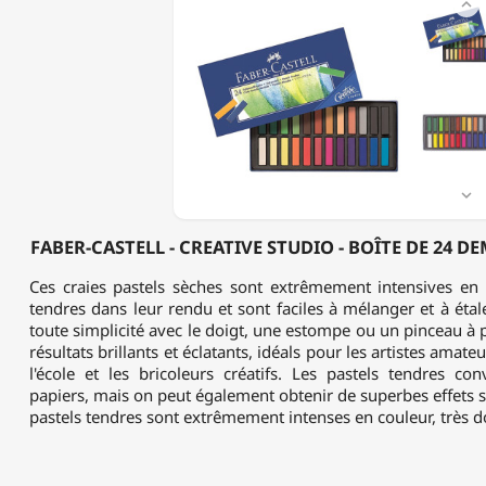

CASTELL
-
CREATIVE
STUDIO
-
BOÎTE
DE
24
DEMI-
PASTELS

TENDRES
FABER-CASTELL - CREATIVE STUDIO - BOÎTE DE 24 D
Ces craies pastels sèches sont extrêmement intensives en 
tendres dans leur rendu et sont faciles à mélanger et à étaler
toute simplicité avec le doigt, une estompe ou un pinceau à p
résultats brillants et éclatants, idéals pour les artistes amate
l'école et les bricoleurs créatifs. Les pastels tendres co
papiers, mais on peut également obtenir de superbes effets su
pastels tendres sont extrêmement intenses en couleur, très d