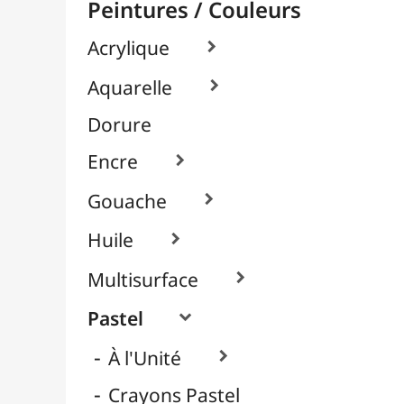
Packs / Assortiments

Pastels Gras / Huile
Pastels Secs / Tendres
Pigments

Textile, Tissu & Soie

Verre & Porcelaine

Pinceaux & Outils
Résines / Moulage
Supports Dessin & Peinture
Transport / Rangement
Vannerie / Rotin
Papeterie & Bureau
MARQUES