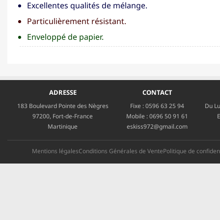
Excellentes qualités de mélange.
Particulièrement résistant.
Enveloppé de papier.
ADRESSE
CONTACT
183 Boulevard Pointe des Nègres
Fixe :
0596 63 25 94
Du Lu
97200, Fort-de-France
Mobile :
0696 50 91 61
E
Martinique
eskiss972@gmail.com
Mentions légales
Conditions Générales de Vente
Politique de confident