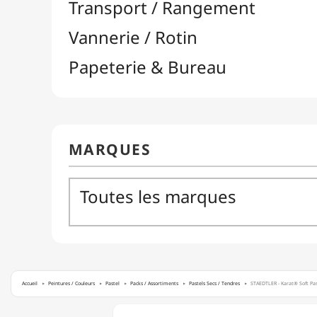
Accueil
Peintures / Couleurs
Pastel
Packs / Assortiments
Pastels Secs / Tendres
STAEDTLER - Karat® Soft Past
STAEDTLER