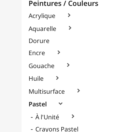
Packs / Assortiments

Pastels Gras / Huile
Pastels Secs / Tendres
Pigments

Textile, Tissu & Soie

Verre & Porcelaine

Pinceaux & Outils
Résines / Moulage
Supports Dessin & Peinture
Transport / Rangement
Vannerie / Rotin
Papeterie & Bureau
MARQUES