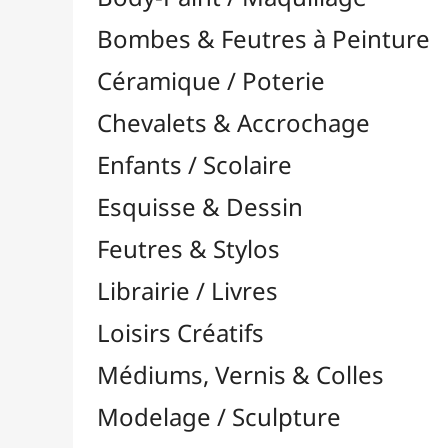
Feutres & Stylos
Librairie / Livres
Loisirs Créatifs
Médiums, Vernis & Colles
Modelage / Sculpture
Peintures / Couleurs
Acrylique

Aquarelle

Dorure
Encre

Gouache

Huile

Multisurface

Pastel

À l'Unité

Crayons Pastel