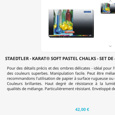

-
KARAT®
SOFT
PASTEL
CHALKS
-
SET
DE
48
PASTELS

TENDRES
STAEDTLER - KARAT® SOFT PASTEL CHALKS - SET DE
Pour des détails précis et des ombres délicates - idéal pour l'éc
des couleurs superbes. Manipulation facile. Peut être méla
recommandons l'utilisation de papier à surface rugueuse ou u
Couleurs brillantes. Haut degré de résistance à la lumiè
qualités de mélange. Particulièrement résistant. Enveloppé de
42,00 €