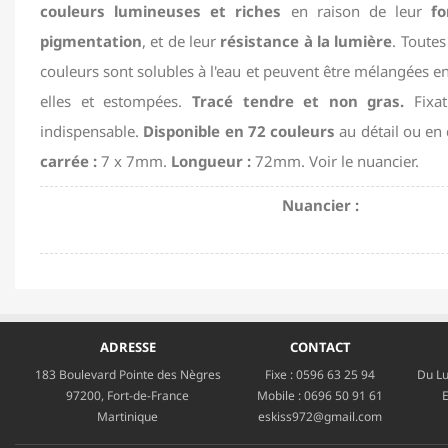
couleurs lumineuses et riches
en raison de leur
fo
pigmentation
, et de leur
résistance à la lumière
. Toutes
couleurs sont solubles à l'eau et peuvent être mélangées e
elles et estompées.
Tracé tendre et non gras.
Fixat
indispensable.
Disponible en 72 couleurs
au détail ou en 
carrée :
7 x 7mm.
Longueur :
72mm. Voir le nuancier.
Nuancier :
ADRESSE
CONTACT
183 Boulevard Pointe des Nègres
Fixe :
0596 63 25 94
Du Lu
97200, Fort-de-France
Mobile :
0696 50 91 61
E
Martinique
eskiss972@gmail.com