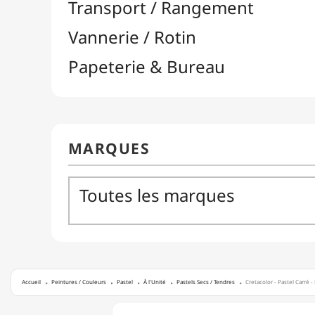
Accueil
Peintures / Couleurs
Pastel
À l'Unité
Pastels Secs / Tendres
Cretacolor - Pastel Carré - 
CRETACOLOR