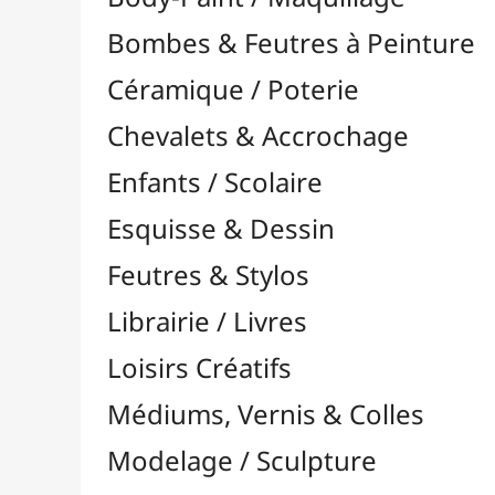
Feutres & Stylos
Librairie / Livres
Loisirs Créatifs
Médiums, Vernis & Colles
Modelage / Sculpture
Peintures / Couleurs
Acrylique

Aquarelle

Dorure
Encre

Gouache

Huile

Multisurface

Pastel

À l'Unité

Pastels Gras / Huile