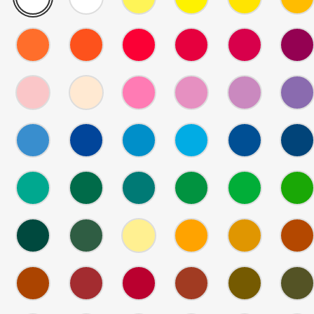
01
02
05
07
08
-
-
-
-
-
Permanent
Zinc
Naples
Cadmium
Chromium
481
481
481
481
481
White
White
Yellow
Yellow
Yellow
13
14
15
16
17
-
-
-
-
-
Permanent
Vermilion
Permanent
Carmine
Madder
481
481
481
481
481
Red
Dark
Red
Extra
Carmine
30
31
33
35
36
Light
Dark
Fine
-
-
-
-
-
Tan
Tan
Rose
Old
Old
481
481
481
481
481
Dark
Light
Madder
Rose
Rose
53
55
57
58
61
Light
Dark
-
-
-
-
-
Delft
Ultramarine
Mountain
Light
Prussian
481
481
481
481
481
Blue
Blue
Blue
Blue
76
78
79
82
83
-
-
-
-
-
Turquoise
Leaf
Fir
Moss
French
481
481
482
482
482
Dark
Green
Green
Green
Green
90
91
01
02
03
Dark
-
-
-
-
-
Green
Olive
Ivory
Ochre
Ochre
482
482
482
482
482
Earth
Green
Light
Dark
10
12
13
14
16
Dark
Dark
-
-
-
-
-