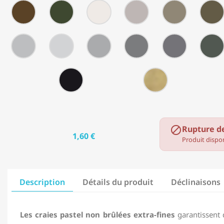
Sienna
Indian
Pompeian
Sanguine
Olive
482
482
482
482
482
Red
Red
Dark
Brown
20
21
25
26
27
-
-
-
-
-
Van
Umber
White
Yellow
Green
482
482
482
482
482
Dyke
Gray
Gray
Grey
31
32
33
34
35
Brown
-
-
-
-
-
Silver
Cloud
Elephant
Pearl
Dark
482
482
Gray
Gray
Gray
Gray
Gray
50
54
-
-
Ivory
Gold
Black
Rupture d

1,60 €
Produit dispon
Description
Détails du produit
Déclinaisons
Les craies pastel non brûlées extra-fines
garantissent 