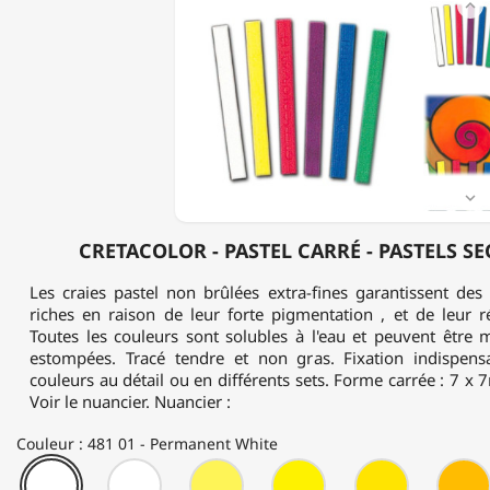

-
PASTEL
CARRÉ
-
PASTELS
SECS
-
À
L'UNITÉ

CRETACOLOR - PASTEL CARRÉ - PASTELS SEC
Les craies pastel non brûlées extra-fines garantissent des
riches en raison de leur forte pigmentation , et de leur r
Toutes les couleurs sont solubles à l'eau et peuvent être 
estompées. Tracé tendre et non gras. Fixation indispens
couleurs au détail ou en différents sets. Forme carrée : 7
Voir le nuancier. Nuancier :
Couleur : 481 01 - Permanent White
481
481
481
481
481