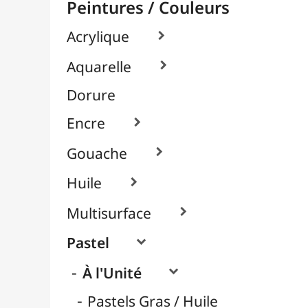
Pastels Secs / Tendres
Crayons Pastel
Packs / Assortiments

Pigments

Textile, Tissu & Soie

Verre & Porcelaine

Pinceaux & Outils
Résines / Moulage
Supports Dessin & Peinture
Transport / Rangement
Vannerie / Rotin
Papeterie & Bureau
MARQUES