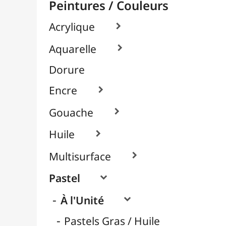
Pastels Secs / Tendres
Crayons Pastel
Packs / Assortiments

Pigments

Textile, Tissu & Soie

Verre & Porcelaine

Pinceaux & Outils
Résines / Moulage
Supports Dessin & Peinture
Transport / Rangement
Vannerie / Rotin
Papeterie & Bureau
MARQUES