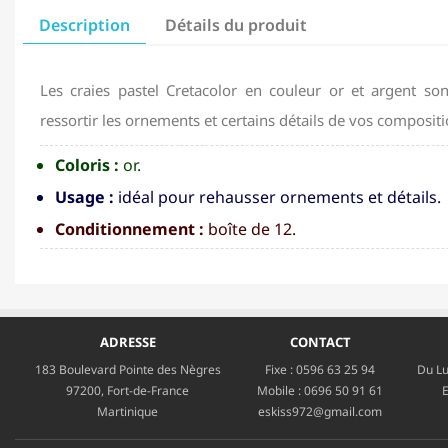
Description
Détails du produit
Les craies pastel Cretacolor en couleur or et argent son
ressortir les ornements et certains détails de vos compositi
Coloris :
or.
Usage :
idéal pour rehausser ornements et détails.
Conditionnement :
boîte de 12.
ADRESSE
CONTACT
183 Boulevard Pointe des Nègres
Fixe :
0596 63 25 94
Du Lu
97200, Fort-de-France
Mobile :
0696 50 91 61
E
Martinique
eskiss972@gmail.com