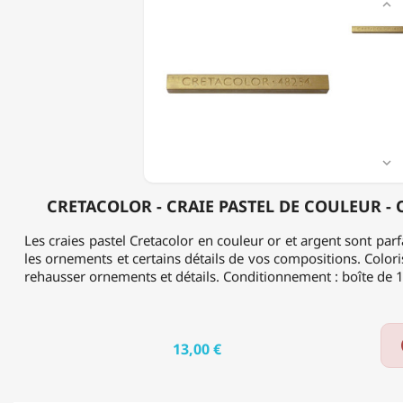

-
CRAIE
PASTEL
DE
COULEUR
-
OR
-
BOÎTE
DE

12
CRETACOLOR - CRAIE PASTEL DE COULEUR - O
Les craies pastel Cretacolor en couleur or et argent sont parfa
les ornements et certains détails de vos compositions. Coloris
rehausser ornements et détails. Conditionnement : boîte de 1
13,00 €