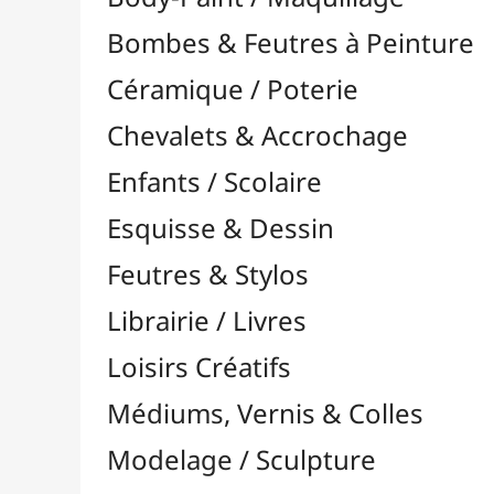
Feutres & Stylos
Librairie / Livres
Loisirs Créatifs
Médiums, Vernis & Colles
Modelage / Sculpture
Peintures / Couleurs
Acrylique

Aquarelle

Dorure
Encre

Gouache

Huile

Multisurface

Pastel

À l'Unité

Pastels Gras / Huile