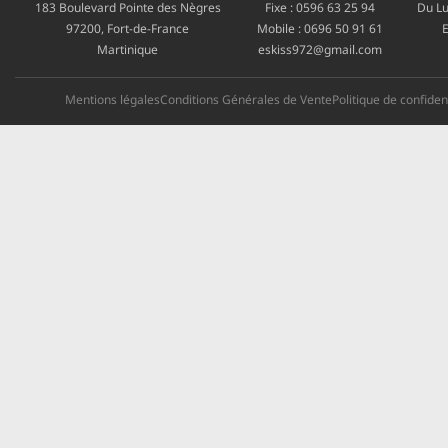
183 Boulevard Pointe des Nègres
Fixe :
0596 63 25 94
Du Lu
97200, Fort-de-France
Mobile :
0696 50 91 61
E
Martinique
eskiss972@gmail.com
Mentions légales
Conditions Générales de Vente
Politique de confident