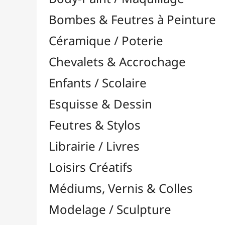
Feutres & Stylos
Librairie / Livres
Loisirs Créatifs
Médiums, Vernis & Colles
Modelage / Sculpture
Peintures / Couleurs
Acrylique

Aquarelle

Dorure
Encre

Gouache

Huile

Multisurface

Pastel

À l'Unité

Crayons Pastel