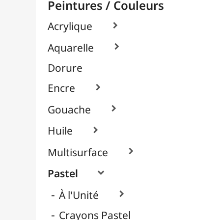
Packs / Assortiments

Pastels Gras / Huile
Pastels Secs / Tendres
Pigments

Textile, Tissu & Soie

Verre & Porcelaine

Pinceaux & Outils
Résines / Moulage
Supports Dessin & Peinture
Transport / Rangement
Vannerie / Rotin
Papeterie & Bureau
MARQUES