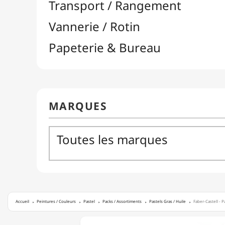
Accueil
Peintures / Couleurs
Pastel
Packs / Assortiments
Pastels Gras / Huile
Faber-Castell - Pa
FABER-