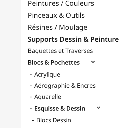
Carnets Dessin
Format A3
Format A4 / 24x32
Papiers Blanc
Papiers Couleurs
Papiers Noirs
Pochettes Dessin
Rouleaux
Gouache
Huile
LAMALI
Marqueurs
Pastel
Ranger Ink
Cartons Entoilés
Cartons Prédessinés
Châssis Entoilés
