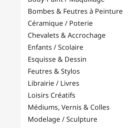
Feutres & Stylos
Librairie / Livres
Loisirs Créatifs
Médiums, Vernis & Colles
Modelage / Sculpture
Peintures / Couleurs
Pinceaux & Outils
Résines / Moulage
Supports Dessin & Peinture
Baguettes et Traverses
Blocs & Pochettes

Acrylique
Aérographie & Encres
Aquarelle
Esquisse & Dessin

Blocs Dessin