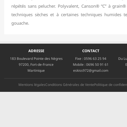
répétés sans pelucher. Polyvalent, Canson® “C” à grain® 
techniques sèches et à certaines techniques humides tel
gouache.
ADRESSE
CONTACT
183 Boulevard Pointe des Nègres
Fixe :
0596 63 25 94
Du Lu
97200, Fort-de-France
Mobile :
0696 50 91 61
E
Martinique
eskiss972@gmail.com
Mentions légales
Conditions Générales de Vente
Politique de confident