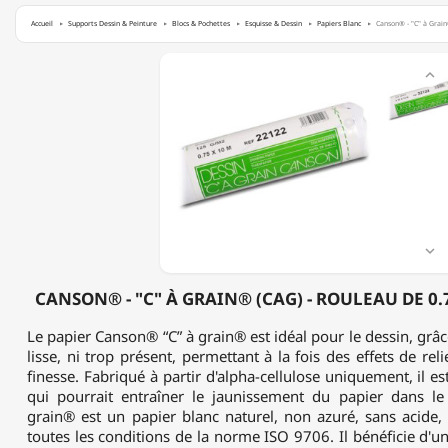
Accueil
Supports Dessin & Peinture
Blocs & Pochettes
Esquisse & Dessin
Papiers Blanc
Canson® - "C" à Grain
CANSON®

-
"C"
À
GRAIN®
(CAG)
-
ROULEAU
DE
0.75
X

10M
-
CANSON® - "C" À GRAIN® (CAG) - ROULEAU DE 0.7
125
G/M²
Le papier Canson® “C” à grain® est idéal pour le dessin, grâce
lisse, ni trop présent, permettant à la fois des effets de reli
finesse. Fabriqué à partir d'alpha-cellulose uniquement, il es
qui pourrait entraîner le jaunissement du papier dans l
grain® est un papier blanc naturel, non azuré, sans acide,
toutes les conditions de la norme ISO 9706. Il bénéficie d'u