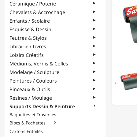
Céramique / Poterie
CIRE
-
Chevalets & Accrochage
45
Enfants / Scolaire
X
60
Esquisse & Dessin
CM
Feutres & Stylos
-
GRAPHI
Librairie / Livres
Loisirs Créatifs
Médiums, Vernis & Colles
Modelage / Sculpture
Peintures / Couleurs

Pinceaux & Outils
Résines / Moulage
Supports Dessin & Peinture
Baguettes et Traverses
Blocs & Pochettes

Cartons Entoilés