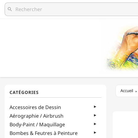
search
Accueil
SARAL
Accessoires de Dessin
-
SALLY'S
Aérographie / Airbrush
-
Body-Paint / Maquillage
PAPIER
TRANSF
Bombes & Feutres à Peinture
SANS