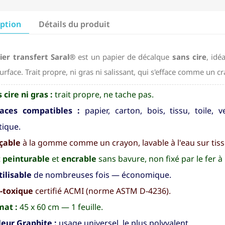
iption
Détails du produit
ier transfert Saral®
est un papier de décalque
sans cire
, idé
urface. Trait propre, ni gras ni salissant, qui s'efface comme un c
 cire ni gras :
trait propre, ne tache pas.
faces compatibles :
papier, carton, bois, tissu, toile, 
tique.
çable
à la gomme comme un crayon, lavable à l'eau sur tiss
t
peinturable
et
encrable
sans bavure, non fixé par le fer à
ilisable
de nombreuses fois — économique.
-toxique
certifié ACMI (norme ASTM D-4236).
mat :
45 x 60 cm — 1 feuille.
eur Graphite :
usage universel, le plus polyvalent.