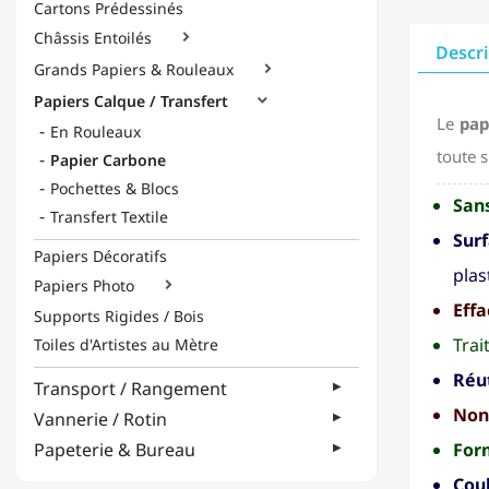
Cartons Prédessinés
Châssis Entoilés

Descr
Grands Papiers & Rouleaux

Papiers Calque / Transfert

Le
pap
En Rouleaux
toute s
Papier Carbone
Pochettes & Blocs
Sans
Transfert Textile
Sur
Papiers Décoratifs
plas
Papiers Photo

Effa
Supports Rigides / Bois
Trai
Toiles d'Artistes au Mètre
Réut
Transport / Rangement
Non
Vannerie / Rotin
For
Papeterie & Bureau
Coul