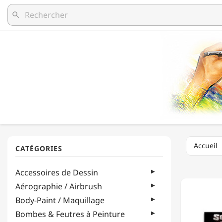
search
Accueil
SOHO
Accessoires de Dessin
-
PAPER
Aérographie / Airbrush
PALETT
Body-Paint / Maquillage
PAD
-
Bombes & Feutres à Peinture
BLOC