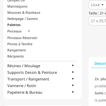
Lampes UV
Mannequins
Mousses & Rouleaux
Taille : 21
Nettoyage / Savons
Palettes
Pinceaux

Pinceaux Réservoir
Pinces à Tendre
Rangement
Récipients
Descr
Résines / Moulage
Supports Dessin & Peinture
Transport / Rangement
2x pl
Vannerie / Rotin
problèm
Papeterie & Bureau
SoHo
d
la pal