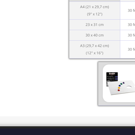
A4 (21 x 29,7 cm)
30 f
(9" x 12")
23 x 31 cm
30 f
30 x 40 cm
30 f
A3 (29,7 x 42 cm)
30 f
(12" x 16")
CONTACT