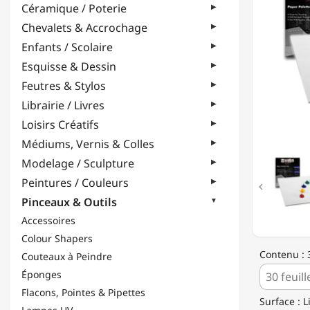
Céramique / Poterie
DE
PALETT
Chevalets & Accrochage
JETABL
Enfants / Scolaire
-
100
Esquisse & Dessin
G/M²
Feutres & Stylos
Librairie / Livres
Loisirs Créatifs
Médiums, Vernis & Colles
Modelage / Sculpture
Peintures / Couleurs

Pinceaux & Outils
Accessoires
Colour Shapers
Contenu : 3
Couteaux à Peindre
Éponges
Flacons, Pointes & Pipettes
Surface : L