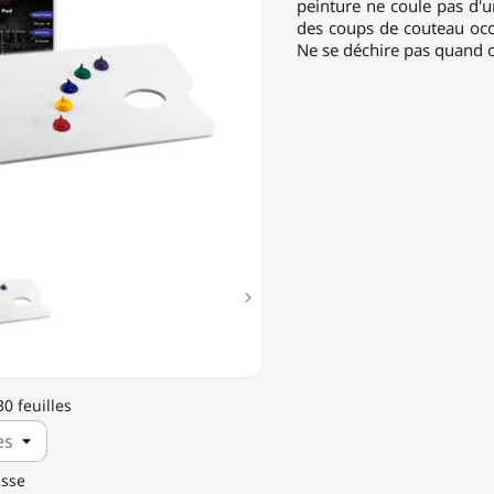
peinture ne coule pas d'un
des coups de couteau occ
ES
Ne se déchire pas quand on
ES

0 feuilles
isse