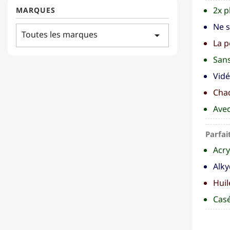
2x p
MARQUES
Ne s
Toutes les marques
arrow_drop_down
La p
Sans
Vidé
Chaq
Avec
Parfai
Acry
Alky
Huil
Casé