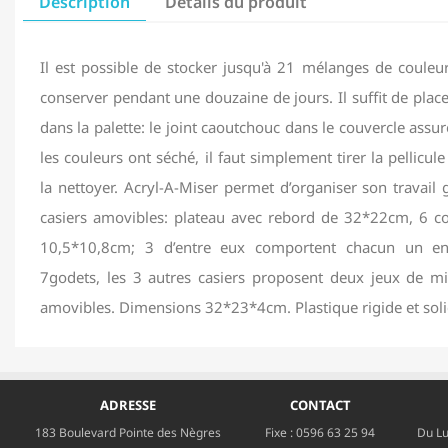
Description
Détails du produit
Il est possible de stocker jusqu'à 21 mélanges de couleur
conserver pendant une douzaine de jours. Il suffit de pl
dans la palette: le joint caoutchouc dans le couvercle assur
les couleurs ont séché, il faut simplement tirer la pellicul
la nettoyer. Acryl-A-Miser permet d’organiser son travai
casiers amovibles: plateau avec rebord de 32*22cm, 6 c
10,5*10,8cm; 3 d’entre eux comportent chacun un e
7godets, les 3 autres casiers proposent deux jeux de mi
amovibles. Dimensions 32*23*4cm. Plastique rigide et soli
ADRESSE
CONTACT
183 Boulevard Pointe des Nègres
Fixe :
0596 63 25 94
Du Lu