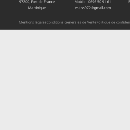
97200, Fort-de-France
Mobile :
0696 50 91 61
E
Martinique
eskiss972@gmail.com
Mentions légales
Conditions Générales de Vente
Politique de confident