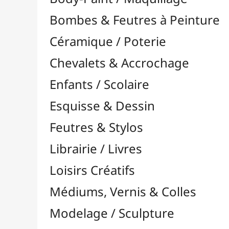
Feutres & Stylos
Librairie / Livres
Loisirs Créatifs
Médiums, Vernis & Colles
Modelage / Sculpture
Peintures / Couleurs
Pinceaux & Outils
Accessoires
Colour Shapers
Couteaux à Peindre
Éponges
Flacons, Pointes & Pipettes
Lampes UV
Mannequins
Mousses & Rouleaux
Nettoyage / Savons
Palettes