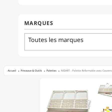
Accueil
Pinceaux & Outils
Palettes
NIDART - Palette Refermable avec Couvercl
NIDART

-
PALETTE
REFERMABLE
AVEC
COUVERCLE
-